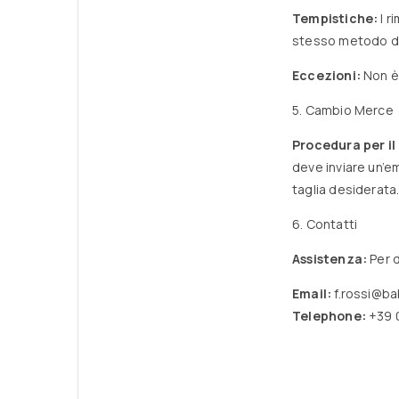
Tempistiche:
I r
stesso metodo di
Eccezioni:
Non è 
5. Cambio Merce
Procedura per il
deve inviare un’e
taglia desiderata
6. Contatti
Assistenza:
Per d
Email:
f.rossi@b
Telephone:
+39 