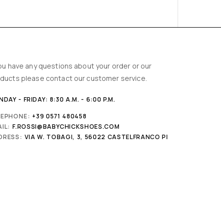
you have any questions about your order or our
ducts please contact our customer service.
DAY - FRIDAY: 8:30 A.M. - 6:00 P.M.
LEPHONE:
+39 0571 480458
IL:
F.ROSSI@BABYCHICKSHOES.COM
DRESS:
VIA W. TOBAGI, 3, 56022 CASTELFRANCO PI