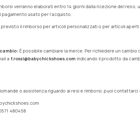
imborsi verranno elaborati entro 14 giorni dalla ricezione del reso, u
 pagamento usato per l’acquisto.
previsto il rimborso per articoli personalizzati o per articoli aperti e
 cambio:
È possibile cambiare la merce. Per richiedere un cambio di 
mail a
f.rossi@babychickshoes.com
indicando il prodotto da camb
.
omande o assistenza riguardo ai resi e rimborsi, puoi contattarci 
abychickshoes.com
0571 480458