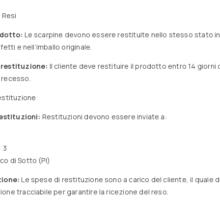
i Resi
odotto:
Le scarpine devono essere restituite nello stesso stato in
etti e nell’imballo originale.
restituzione:
Il cliente deve restituire il prodotto entro 14 giorni 
 recesso.
estituzione
restituzioni:
Restituzioni devono essere inviate a:
, 3
o di Sotto (PI)
zione:
Le spese di restituzione sono a carico del cliente, il quale d
one tracciabile per garantire la ricezione del reso.