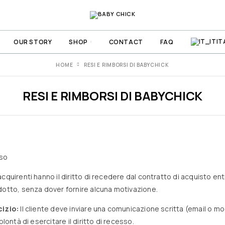
IT
OUR STORY
SHOP
CONTACT
FAQ
HOME
RESI E RIMBORSI DI BABYCHICK
RESI E RIMBORSI DI BABYCHICK
sso
acquirenti hanno il diritto di recedere dal contratto di acquisto entr
dotto, senza dover fornire alcuna motivazione.
cizio:
Il cliente deve inviare una comunicazione scritta (email o mo
olontà di esercitare il diritto di recesso.