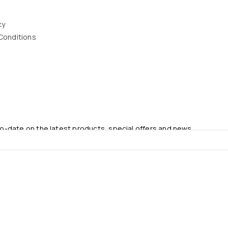
cy
Conditions
to-date on the latest products, special offers and news