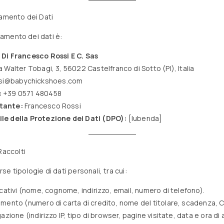
tamento dei Dati
ttamento dei dati è:
Di Francesco Rossi E C. Sas
a Walter Tobagi, 3, 56022 Castelfranco di Sotto (PI), Italia
ssi@babychickshoes.com
:
+39 0571 480458
tante:
Francesco Rossi
le della Protezione dei Dati (DPO):
[Iubenda]
Raccolti
e tipologie di dati personali, tra cui:
icativi (nome, cognome, indirizzo, email, numero di telefono).
amento (numero di carta di credito, nome del titolare, scadenza, C
gazione (indirizzo IP, tipo di browser, pagine visitate, data e ora di