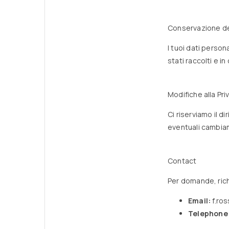
Conservazione de
I tuoi dati person
stati raccolti e i
Modifiche alla Pri
Ci riserviamo il d
eventuali cambiame
Contact
Per domande, richi
Email:
f.ro
Telephone