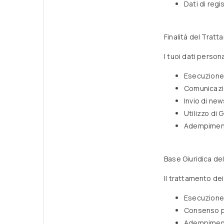
Dati di reg
Finalità del Tratt
I tuoi dati persona
Esecuzione 
Comunicazio
Invio di ne
Utilizzo di 
Adempimento
Base Giuridica de
Il trattamento dei
Esecuzione 
Consenso pe
Adempimento