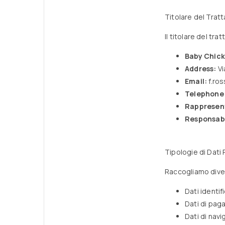
Titolare del Trat
Il titolare del tra
Baby Chick 
Address:
Vi
Email:
f.ro
Telephone
Rappresen
Responsabi
Tipologie di Dati 
Raccogliamo divers
Dati identif
Dati di pag
Dati di navi