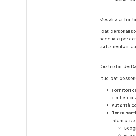
Modalità di Tratt
I dati personali s
adeguate per garan
trattamento in qu
Destinatari dei Da
I tuoi dati posso
Fornitori di
per l’esecu
Autorità c
Terze part
informative 
Googl
Faceb