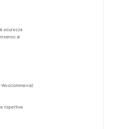
di sicurezza
consenso al
y e WooCommerce)
le rispettive