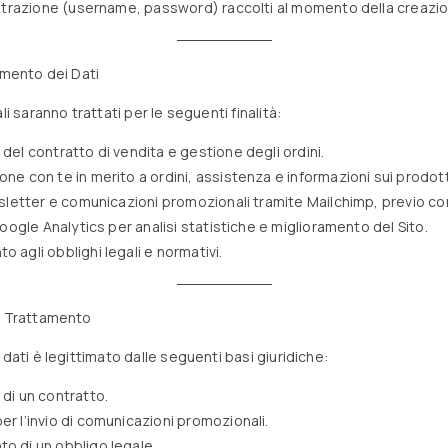
istrazione (username, password) raccolti al momento della creazio
amento dei Dati
li saranno trattati per le seguenti finalità:
del contratto di vendita e gestione degli ordini.
ne con te in merito a ordini, assistenza e informazioni sui prodott
wsletter e comunicazioni promozionali tramite Mailchimp, previo c
Google Analytics per analisi statistiche e miglioramento del Sito.
 agli obblighi legali e normativi.
l Trattamento
 dati è legittimato dalle seguenti basi giuridiche:
di un contratto.
r l’invio di comunicazioni promozionali.
 di un obbligo legale.