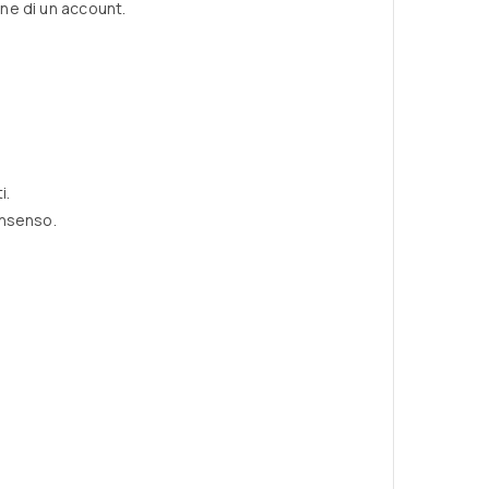
ne di un account.
i.
onsenso.