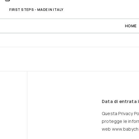
FIRST STEPS - MADE IN ITALY
HOME
Data di entrata 
Questa Privacy Pol
protegge le inform
web
www.babychi