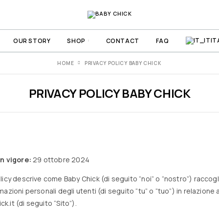
IT
OUR STORY
SHOP
CONTACT
FAQ
HOME
PRIVACY POLICY BABY CHICK
PRIVACY POLICY BABY CHICK
in vigore:
29 ottobre 2024
icy descrive come Baby Chick (di seguito “noi” o “nostro”) raccogli
azioni personali degli utenti (di seguito “tu” o “tuo”) in relazione a
ck.it
(di seguito “Sito”).