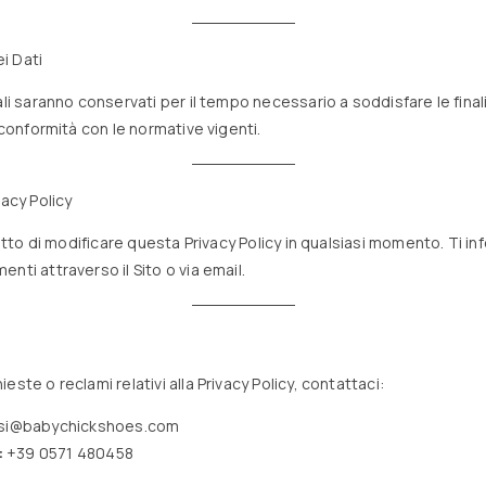
i Dati
ali saranno conservati per il tempo necessario a soddisfare le final
n conformità con le normative vigenti.
vacy Policy
iritto di modificare questa Privacy Policy in qualsiasi momento. Ti 
nti attraverso il Sito o via email.
este o reclami relativi alla Privacy Policy, contattaci:
ssi@babychickshoes.com
:
+39 0571 480458