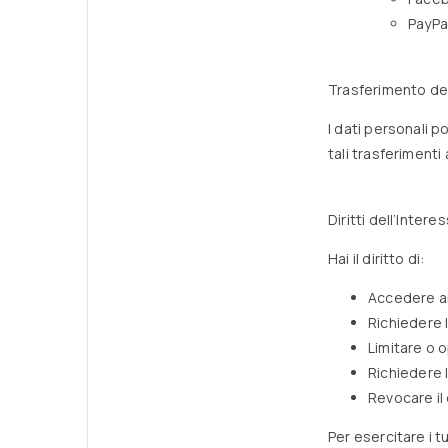
PayPal
Trasferimento dei
I dati personali p
tali trasferimenti
Diritti dell’Intere
Hai il diritto di:
Accedere ai 
Richiedere l
Limitare o o
Richiedere l
Revocare il
Per esercitare i tu