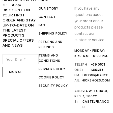
SHOP
GET A 5%
If you have any
OUR STORY
DISCOUNT ON
questions about
YOUR FIRST
CONTACT
ORDER AND STAY
your order or our
UP-TO-DATE ON
FAQ
products please
THE LATEST
contact our
SHIPPING POLICY
PRODUCTS,
customer service.
SPECIAL OFFERS
RETURNS AND
AND NEWS
REFUNDS
MONDAY - FRIDAY:
TERMS AND
8:30 A.M. - 6:00 P.M.
CONDITIONS
TELEPH
+39 0571
PRIVACY POLICY
ONE:
480458
EM
F.ROSSI@BABYC
COOKIE POLICY
AIL
HICKSHOES.COM
SECURITY POLICY
:
ADD
VIA W. TOBAGI,
RES
3, 56022
S:
CASTELFRANCO
PI