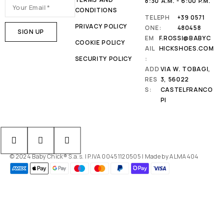
8:30 A.M. - 6:00 P.M.
CONDITIONS
TELEPH
+39 0571
PRIVACY POLICY
ONE:
480458
EM
F.ROSSI@BABYC
COOKIE POLICY
AIL
HICKSHOES.COM
SECURITY POLICY
:
ADD
VIA W. TOBAGI,
RES
3, 56022
S:
CASTELFRANCO
PI
© 2024 Baby Chick® S.a.s. | P.IVA 00451120505 | Made by ALMA404
Le tue preferenze relative alla privacy