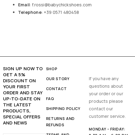
Email
:
f.rossi@babychickshoes.com
Telephone
: +39 0571 480458
SIGN UP NOW TO
SHOP
GET A 5%
If you have any
OUR STORY
DISCOUNT ON
questions about
YOUR FIRST
CONTACT
ORDER AND STAY
your order or our
UP-TO-DATE ON
FAQ
products please
THE LATEST
contact our
SHIPPING POLICY
PRODUCTS,
customer service.
SPECIAL OFFERS
RETURNS AND
AND NEWS
REFUNDS
MONDAY - FRIDAY:
TERMS AND