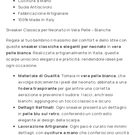
Cucitura a Mano
Suola Antiscivolo
Fabbricazione Artigianale
100% Made in Italy
Sneaker Classica per Neonato in Vera Pelle – Bianche
Regala al tuo bambino il massimo del comfort e dello stile con
queste
sneaker classiche e eleganti per neonato
in
vera
pelle bianca
. Realizzate artigianalmente in Italia, queste
scarpe uniscono eleganza e praticità, rendendole ideali per
ogni occasione.
Materiale di Qualità
: Tomaia in
vera pelle bianca
, che
avvolge dolcemente i piedi del neonato, abbinata a una
fodera traspirante
per garantire una corretta
aerazione e prevenire il sudore. I lacci, anch’essi
bianchi, aggiungono un tocco classico e sicuro.
Dettagli Raffinati
: Ogni sneaker presenta un dettaglio
in
pelle blu sul retro
, conferendo un contrasto
elegante al design della scarpa.
Lavorazione Artigianale
: Ogni paio è curato nei minimi
dettagli, con
cuciture a mano
che conferiscono unicità