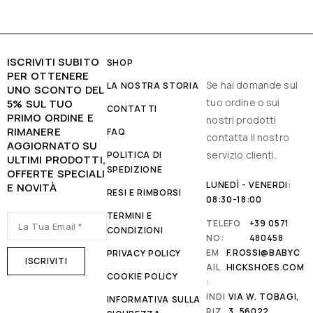
ISCRIVITI SUBITO
SHOP
PER OTTENERE
Se hai domande sul
LA NOSTRA STORIA
UNO SCONTO DEL
tuo ordine o sui
5% SUL TUO
CONTATTI
PRIMO ORDINE E
nostri prodotti
RIMANERE
FAQ
contatta il nostro
AGGIORNATO SU
servizio clienti.
POLITICA DI
ULTIMI PRODOTTI,
SPEDIZIONE
OFFERTE SPECIALI
LUNEDÌ - VENERDI:
E NOVITÀ
RESI E RIMBORSI
08:30-18:00
TERMINI E
TELEFO
+39 0571
CONDIZIONI
NO:
480458
EM
F.ROSSI@BABYC
PRIVACY POLICY
AIL
HICKSHOES.COM
COOKIE POLICY
:
INDI
VIA W. TOBAGI,
INFORMATIVA SULLA
RIZ
3, 56022