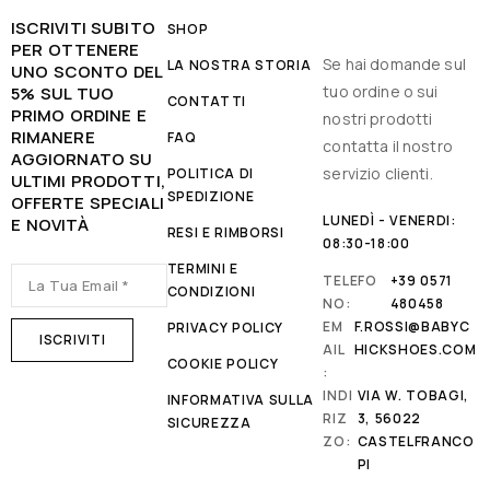
ISCRIVITI SUBITO
SHOP
PER OTTENERE
Se hai domande sul
LA NOSTRA STORIA
UNO SCONTO DEL
tuo ordine o sui
5% SUL TUO
CONTATTI
PRIMO ORDINE E
nostri prodotti
RIMANERE
FAQ
contatta il nostro
AGGIORNATO SU
servizio clienti.
POLITICA DI
ULTIMI PRODOTTI,
SPEDIZIONE
OFFERTE SPECIALI
LUNEDÌ - VENERDI:
E NOVITÀ
RESI E RIMBORSI
08:30-18:00
TERMINI E
TELEFO
+39 0571
CONDIZIONI
NO:
480458
EM
F.ROSSI@BABYC
PRIVACY POLICY
AIL
HICKSHOES.COM
COOKIE POLICY
:
INDI
VIA W. TOBAGI,
INFORMATIVA SULLA
RIZ
3, 56022
SICUREZZA
ZO:
CASTELFRANCO
PI