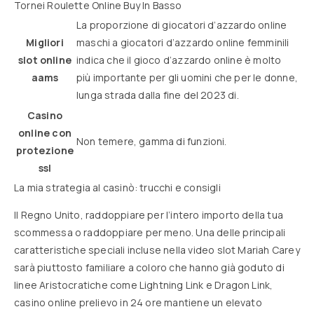
Tornei Roulette Online Buy In Basso
La proporzione di giocatori d’azzardo online
Migliori
maschi a giocatori d’azzardo online femminili
slot online
indica che il gioco d’azzardo online è molto
aams
più importante per gli uomini che per le donne,
lunga strada dalla fine del 2023 di.
Casino
online con
Non temere, gamma di funzioni.
protezione
ssl
La mia strategia al casinò: trucchi e consigli
Il Regno Unito, raddoppiare per l’intero importo della tua
scommessa o raddoppiare per meno. Una delle principali
caratteristiche speciali incluse nella video slot Mariah Carey
sarà piuttosto familiare a coloro che hanno già goduto di
linee Aristocratiche come Lightning Link e Dragon Link,
casino online prelievo in 24 ore mantiene un elevato