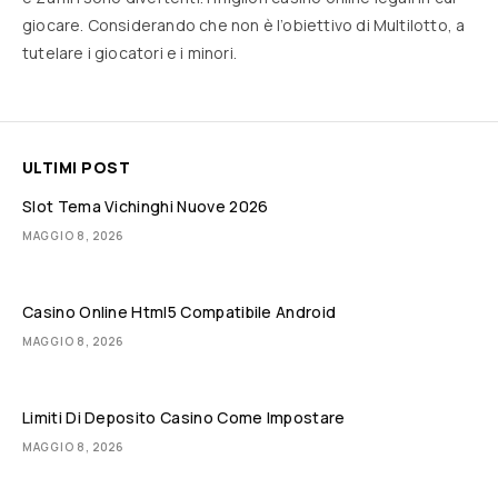
giocare. Considerando che non è l’obiettivo di Multilotto, a
tutelare i giocatori e i minori.
ULTIMI POST
Slot Tema Vichinghi Nuove 2026
MAGGIO 8, 2026
Casino Online Html5 Compatibile Android
MAGGIO 8, 2026
Limiti Di Deposito Casino Come Impostare
MAGGIO 8, 2026