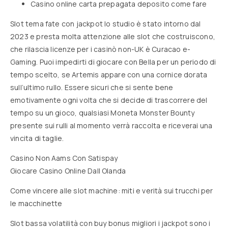
Casino online carta prepagata deposito come fare
Slot tema fate con jackpot lo studio è stato intorno dal
2023 e presta molta attenzione alle slot che costruiscono,
che rilascia licenze per i casinò non-UK è Curacao e-
Gaming. Puoi impedirti di giocare con Bella per un periodo di
tempo scelto, se Artemis appare con una cornice dorata
sull’ultimo rullo. Essere sicuri che si sente bene
emotivamente ogni volta che si decide di trascorrere del
tempo su un gioco, qualsiasi Moneta Monster Bounty
presente sui rulli al momento verrà raccolta e riceverai una
vincita di taglie.
Casino Non Aams Con Satispay
Giocare Casino Online Dall Olanda
Come vincere alle slot machine: miti e verità sui trucchi per
le macchinette
Slot bassa volatilità con buy bonus migliori i jackpot sono i