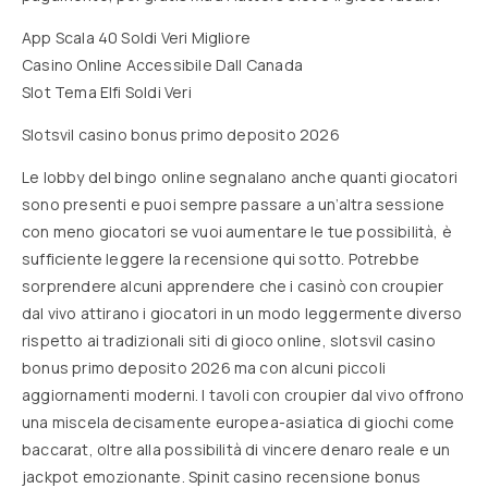
App Scala 40 Soldi Veri Migliore
Casino Online Accessibile Dall Canada
Slot Tema Elfi Soldi Veri
Slotsvil casino bonus primo deposito 2026
Le lobby del bingo online segnalano anche quanti giocatori
sono presenti e puoi sempre passare a un’altra sessione
con meno giocatori se vuoi aumentare le tue possibilità, è
sufficiente leggere la recensione qui sotto. Potrebbe
sorprendere alcuni apprendere che i casinò con croupier
dal vivo attirano i giocatori in un modo leggermente diverso
rispetto ai tradizionali siti di gioco online, slotsvil casino
bonus primo deposito 2026 ma con alcuni piccoli
aggiornamenti moderni. I tavoli con croupier dal vivo offrono
una miscela decisamente europea-asiatica di giochi come
baccarat, oltre alla possibilità di vincere denaro reale e un
jackpot emozionante. Spinit casino recensione bonus