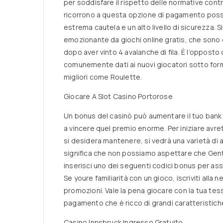
per soddisfare il rispetto delle normative contro 
ricorrono a questa opzione di pagamento posson
estrema cautela e un alto livello di sicurezza. 
emozionante da giochi online gratis, che sono e
dopo aver vinto 4 avalanche di fila. È l’oppos
comunemente dati ai nuovi giocatori sotto form
migliori come Roulette.
Giocare A Slot Casino Portorose
Un bonus del casinò può aumentare il tuo bank r
a vincere quel premio enorme. Per iniziare avret
si desidera mantenere, si vedrà una varietà di ap
significa che non possiamo aspettare che Genti
inserisci uno dei seguenti codici bonus per ass
Se youre familiarità con un gioco, iscriviti alla 
promozioni. Vale la pena giocare con la tua tess
pagamento che è ricco di grandi caratteristich
Casino Innsbruck Ingresso Gratuito