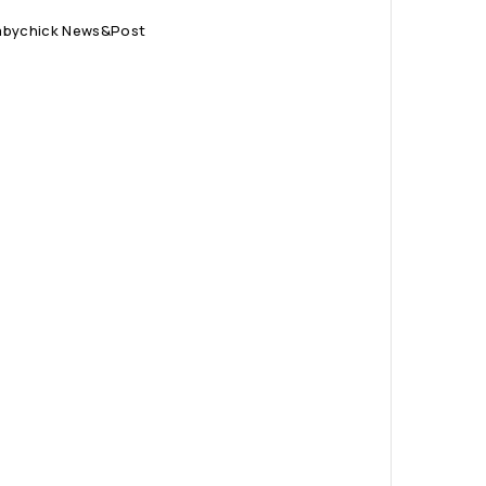
abychick News&Post