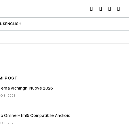
ENGLISH
MI POST
Tema Vichinghi Nuove 2026
O 8, 2026
o Online Html5 Compatibile Android
O 8, 2026