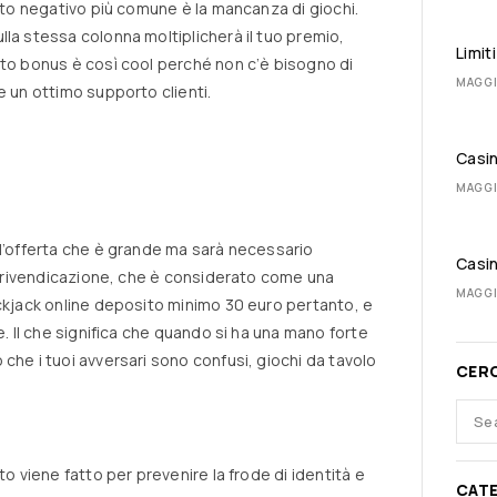
lato negativo più comune è la mancanza di giochi.
la stessa colonna moltiplicherà il tuo premio,
Limit
sto bonus è così cool perché non c’è bisogno di
MAGGI
e un ottimo supporto clienti.
Casi
MAGGI
ll’offerta che è grande ma sarà necessario
Casi
la rivendicazione, che è considerato come una
MAGGI
ackjack online deposito minimo 30 euro pertanto, e
e. Il che significa che quando si ha una mano forte
che i tuoi avversari sono confusi, giochi da tavolo
CER
to viene fatto per prevenire la frode di identità e
CAT