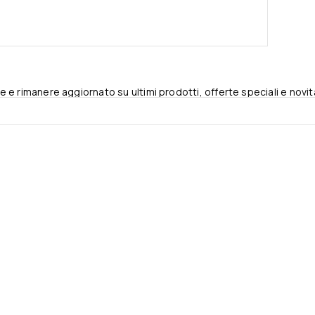
e e rimanere aggiornato su ultimi prodotti, offerte speciali e novit