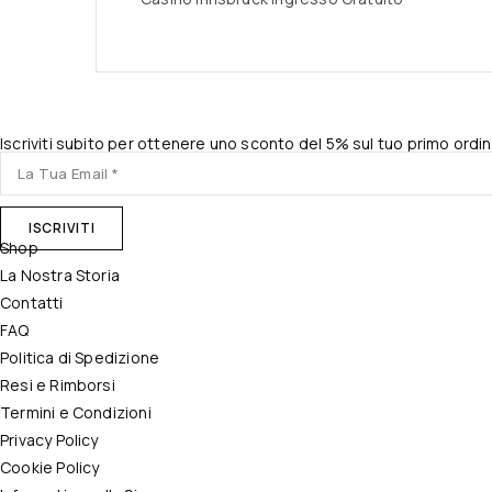
Iscriviti subito per ottenere uno sconto del 5% sul tuo primo ordin
Shop
La Nostra Storia
Contatti
FAQ
Politica di Spedizione
Resi e Rimborsi
Termini e Condizioni
Privacy Policy
Cookie Policy