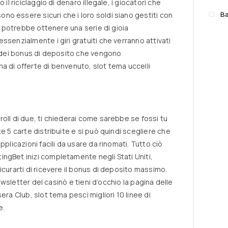
il riciclaggio di denaro illegale, i giocatori che
B
o essere sicuri che i loro soldi siano gestiti con
Si potrebbe ottenere una serie di gioia
ssenzialmente i giri gratuiti che verranno attivati
to dei bonus di deposito che vengono
a di offerte di benvenuto, slot tema uccelli
oll di due, ti chiederai come sarebbe se fossi tu
e 5 carte distribuite e si può quindi scegliere che
plicazioni facili da usare da rinomati. Tutto ciò
ngBet inizi completamente negli Stati Uniti,
icurarti di ricevere il bonus di deposito massimo.
newsletter del casinò e tieni d’occhio la pagina delle
era Club, slot tema pesci migliori 10 linee di
e.