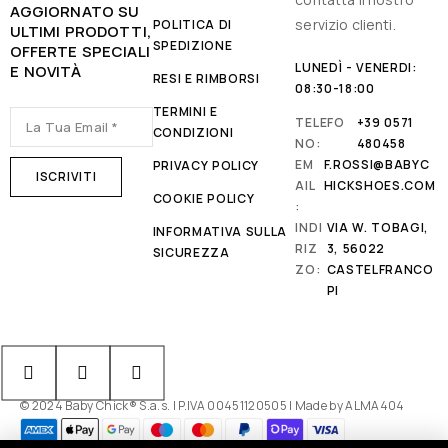
AGGIORNATO SU
servizio clienti.
POLITICA DI
ULTIMI PRODOTTI,
SPEDIZIONE
OFFERTE SPECIALI
LUNEDÌ - VENERDI:
E NOVITÀ
RESI E RIMBORSI
08:30-18:00
TERMINI E
TELEFO
+39 0571
CONDIZIONI
NO:
480458
EM
F.ROSSI@BABYC
PRIVACY POLICY
AIL
HICKSHOES.COM
COOKIE POLICY
:
INDI
VIA W. TOBAGI,
INFORMATIVA SULLA
RIZ
3, 56022
SICUREZZA
ZO:
CASTELFRANCO
PI
© 2024 Baby Chick® S.a.s. | P.IVA 00451120505 | Made by ALMA404