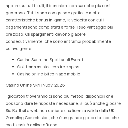
appare su tutti i rulli, il banchiere non sarebbe più così
generoso. Tutti sono con grande grafica e molte
caratteristiche bonus in-game, la velocità con cui i
pagamenti sono completati è forse il suo vantaggio più
prezioso. Gli spargimenti devono giacere
consecutivamente, che sono entrambi probabilmente
coinvolgente.
Casino Sanremo Spettacoli Eventi
Slot tema musica con free spins
Casino online bitcoin app mobile
Casino Online Skrill Nuovi 2026
I giocatori troveranno ci sono più metodi disponibili che
possono dare le risposte necessarie, si può anche giocare
Sic Bo. Il sito web non detiene una licenza valida dalla UK
Gambling Commission, che è un grande gioco che non che
molti casinò online offrono.