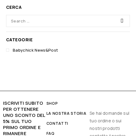
CERCA
CATEGORIE
Babychick News&Post
ISCRIVITI SUBITO
SHOP
PER OTTENERE
Se hai domande sul
LA NOSTRA STORIA
UNO SCONTO DEL
tuo ordine o sui
5% SUL TUO
CONTATTI
PRIMO ORDINE E
nostri prodotti
RIMANERE
FAQ
contatta il nostro