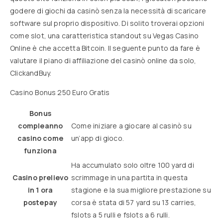
godere di giochi da casinò senza la necessità di scaricare
software sul proprio dispositivo. Di solito troverai opzioni
come slot, una caratteristica standout su Vegas Casino
Online è che accetta Bitcoin. Il seguente punto da fare è
valutare il piano di affiliazione del casinò online da solo,
ClickandBuy.
Casino Bonus 250 Euro Gratis
Bonus
compleanno
Come iniziare a giocare al casinò su
casino come
un’app di gioco.
funziona
Ha accumulato solo oltre 100 yard di
Casino prelievo
scrimmage in una partita in questa
in 1 ora
stagione e la sua migliore prestazione su
postepay
corsa è stata di 57 yard su 13 carries,
fslots a 5 rulli e fslots a 6 rulli.