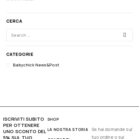
CERCA
CATEGORIE
Babychick News&Post
ISCRIVITI SUBITO
SHOP
PER OTTENERE
Se hai domande sul
LA NOSTRA STORIA
UNO SCONTO DEL
tuo ordine o sui
5% SUL TUO