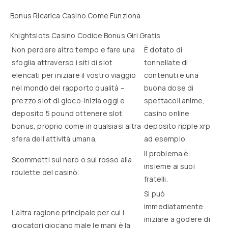
Bonus Ricarica Casino Come Funziona
Knightslots Casino Codice Bonus Giri Gratis
Non perdere altro tempo e fare una
È dotato di
sfoglia attraverso i siti di slot
tonnellate di
elencati per iniziare il vostro viaggio
contenuti e una
nel mondo del rapporto qualità –
buona dose di
prezzo slot di gioco-inizia oggi e
spettacoli anime,
deposito 5 pound ottenere slot
casino online
bonus, proprio come in qualsiasi altra
deposito ripple xrp
sfera dell’attività umana.
ad esempio.
Il problema è,
Scommetti sul nero o sul rosso alla
insieme ai suoi
roulette del casinò.
fratelli.
Si può
immediatamente
L’altra ragione principale per cui i
iniziare a godere di
giocatori giocano male le mani è la