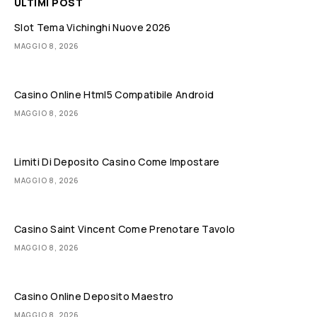
ULTIMI POST
Slot Tema Vichinghi Nuove 2026
MAGGIO 8, 2026
Casino Online Html5 Compatibile Android
MAGGIO 8, 2026
Limiti Di Deposito Casino Come Impostare
MAGGIO 8, 2026
Casino Saint Vincent Come Prenotare Tavolo
MAGGIO 8, 2026
Casino Online Deposito Maestro
MAGGIO 8, 2026