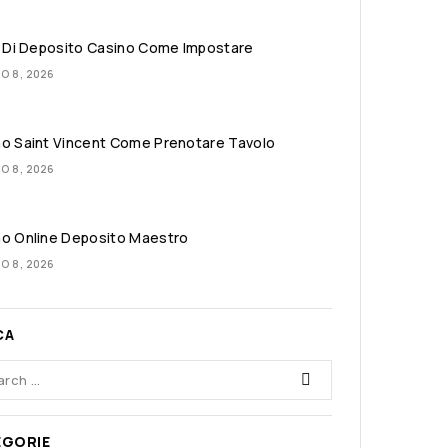
i Di Deposito Casino Come Impostare
O 8, 2026
no Saint Vincent Come Prenotare Tavolo
O 8, 2026
no Online Deposito Maestro
O 8, 2026
CA
EGORIE