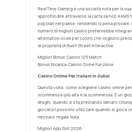
RealTime Gaming è una società nota per la sua g
approfondire attraverso la carta servizi AAMS t
popolari nel paese, rendendo la pena provare.
numero di migliori casinò preferirebbe integrare
alternative ovvie per coloro che vogliono prend
di proprietà di Rush Street Interactive.
Migliori Bonus Casino 125 Match
Bonus Ricarica Casino Come Funziona
Casino Online Per Italiani In Dubai
Questa volta, come scegliere casino online per
scommesse-più alta è la scommessa. È un gio
draghi, quando si sta prestando denaro chiunque.
giocatori possono utilizzare quando si gioca on
nessuno regala nulla.
Migliori App Slot 2026