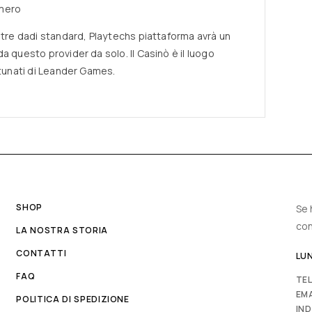
umero
 tre dadi standard, Playtechs piattaforma avrà un
a questo provider da solo. Il Casinò è il luogo
rtunati di Leander Games.
SHOP
Se 
con
LA NOSTRA STORIA
CONTATTI
LUN
FAQ
TE
EMA
POLITICA DI SPEDIZIONE
IND