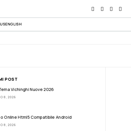
ENGLISH
MI POST
Tema Vichinghi Nuove 2026
O 8, 2026
o Online Html5 Compatibile Android
O 8, 2026