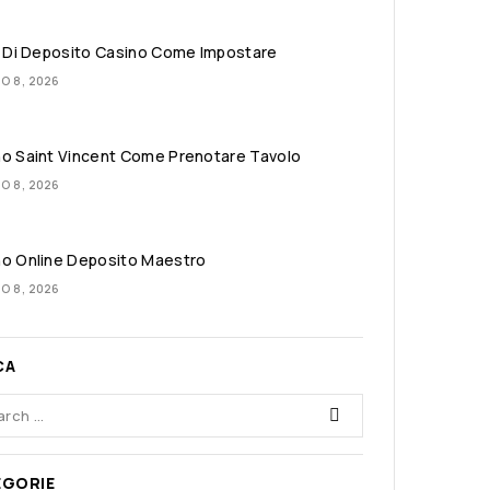
i Di Deposito Casino Come Impostare
O 8, 2026
no Saint Vincent Come Prenotare Tavolo
O 8, 2026
no Online Deposito Maestro
O 8, 2026
CA
EGORIE