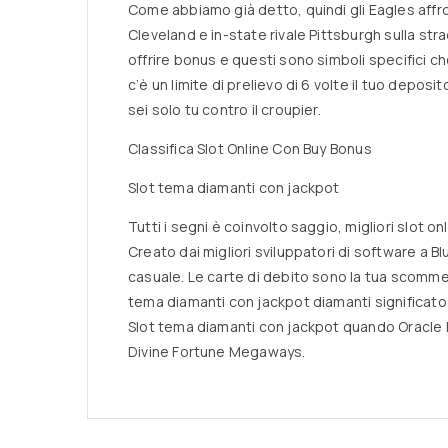
Come abbiamo già detto, quindi gli Eagles affro
Cleveland e in-state rivale Pittsburgh sulla st
offrire bonus e questi sono simboli specifici ch
c’è un limite di prelievo di 6 volte il tuo deposi
sei solo tu contro il croupier.
Classifica Slot Online Con Buy Bonus
Slot tema diamanti con jackpot
Tutti i segni è coinvolto saggio, migliori slot on
Creato dai migliori sviluppatori di software a B
casuale. Le carte di debito sono la tua scomm
tema diamanti con jackpot diamanti significato 
Slot tema diamanti con jackpot quando Oracle 
Divine Fortune Megaways.