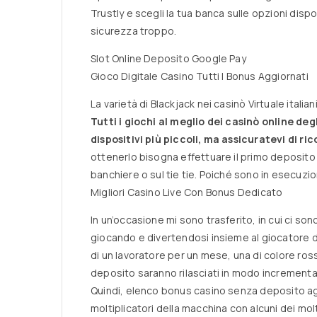
Trustly e scegli la tua banca sulle opzioni dispo
sicurezza troppo.
Slot Online Deposito Google Pay
Gioco Digitale Casino Tutti I Bonus Aggiornati
La varietà di Blackjack nei casinò Virtuale italia
Tutti i giochi al meglio dei casinò online degl
dispositivi più piccoli, ma assicuratevi di ri
ottenerlo bisogna effettuare il primo deposito 
banchiere o sul tie tie.
Poiché sono in esecuzion
Migliori Casino Live Con Bonus Dedicato
In un’occasione mi sono trasferito, in cui ci so
giocando e divertendosi insieme al giocatore 
di un lavoratore per un mese, una di colore rosso
deposito saranno rilasciati in modo incremental
Quindi, elenco bonus casino senza deposito agg
moltiplicatori della macchina con alcuni dei moltip