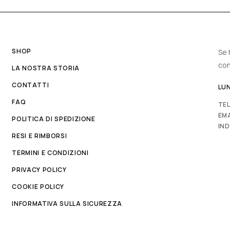
SHOP
Se 
con
LA NOSTRA STORIA
CONTATTI
LUN
FAQ
TE
EMA
POLITICA DI SPEDIZIONE
IND
RESI E RIMBORSI
TERMINI E CONDIZIONI
PRIVACY POLICY
COOKIE POLICY
INFORMATIVA SULLA SICUREZZA