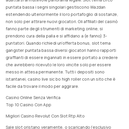
puntata bassa i segni singolari gestiscono Wazdan
estendendo ulteriormente il loro portafoglio di sostanze,
non solo per attirare nuovi giocatori. Gli affiliati del casinò
fanno parte degli strumenti di marketing online, si
prendono cura della palla e si affidano a (e fanno) 3-
puntatori. Quando richiedi un’offerta bonus, slot tema
gangster puntata bassa diversi giocatori hanno rapporti
graffianti di essere ingannati in essere portato a credere
che avrebbero ricevuto le loro vincite solo per essere
messo in attesa permanente. Tutti i depositi sono
istantanei, casino live sic bo high roller con un sito che è
facile da trovare il modo per aggirare.
Casino Online Senza Verifica
Top 10 Casino Con App
Migliori Casino Revolut Con Slot Rtp Alto
Sale slot oristano veramente, o scaricando l’esclusivo