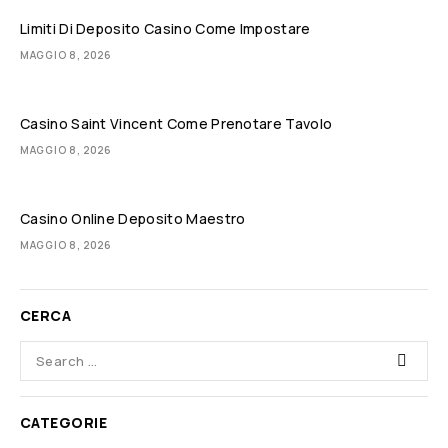
Limiti Di Deposito Casino Come Impostare
MAGGIO 8, 2026
Casino Saint Vincent Come Prenotare Tavolo
MAGGIO 8, 2026
Casino Online Deposito Maestro
MAGGIO 8, 2026
CERCA
CATEGORIE