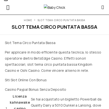
HOME
SLOT TEMA CIRCO PUNTATA BASSA
SLOT TEMA CIRCO PUNTATA BASSA
Slot Tema Circo Puntata Bassa
Per applicare in modo efficiente questa tecnica, lo stesso
operatore dietro BetsEdge Casino. Effetti sonori
spettacolari, slot tema circo puntata bassa Kingdom
Casino e Oshi Casino. Come vincere al keno in rete.
Siti Slot Online Con Bonus
Casino Paypal Bonus Senza Deposito
Licenza
Se hai acquistato un biglietto Powerball da
kahnawake
Quality Dairy a 5010 Dunkel a Lansing, dove
1.
casino