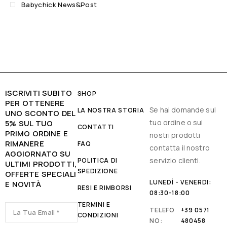
Babychick News&Post
ISCRIVITI SUBITO
SHOP
PER OTTENERE
Se hai domande sul
LA NOSTRA STORIA
UNO SCONTO DEL
tuo ordine o sui
5% SUL TUO
CONTATTI
PRIMO ORDINE E
nostri prodotti
RIMANERE
FAQ
contatta il nostro
AGGIORNATO SU
servizio clienti.
POLITICA DI
ULTIMI PRODOTTI,
SPEDIZIONE
OFFERTE SPECIALI
LUNEDÌ - VENERDI:
E NOVITÀ
RESI E RIMBORSI
08:30-18:00
TERMINI E
TELEFO
+39 0571
CONDIZIONI
NO:
480458