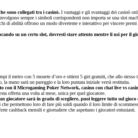
e sono collegati tra i casinò.
I vantaggi e gli svantaggi dei casinò onl
coinvolgono sempre i simboli corrispondenti non importa se una slot mach
ochi di abilità offrono un modo divertente e interattivo per vincere premi 
ndo su un certo slot, dovresti stare attento mentre li usi per il g
pi il metro con 5 monete d’oro e ottieni 5 giri gratuiti, che allo stess
 la mano sarà un pareggio e la loro puntata iniziale verrà restituita.
to con il Microgaming Poker Network, casino con chat live vs casin
ta offerta una volta al mese, unica per quel giocatore.
 giocatore sarà in grado di scegliere, puoi leggere tutto sul gioco e 
 che permettono loro di fare più soldi quando il loro limite di scommess
fferte cashback mensili e giornaliere che aspettano i giocatori entusiasti.