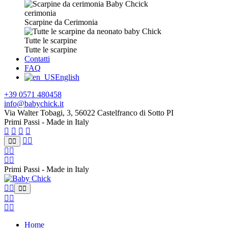
cerimonia
Scarpine da Cerimonia
Tutte le scarpine
Tutte le scarpine
Contatti
FAQ
English
+39 0571 480458
info@babychick.it
Via Walter Tobagi, 3, 56022 Castelfranco di Sotto PI
Primi Passi - Made in Italy
Primi Passi - Made in Italy
Home