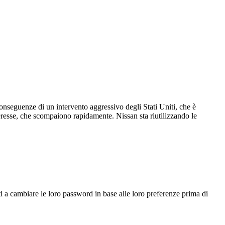
 conseguenze di un intervento aggressivo degli Stati Uniti, che è
resse, che scompaiono rapidamente. Nissan sta riutilizzando le
ti a cambiare le loro password in base alle loro preferenze prima di