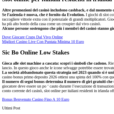
Altre promozioni del casinò includono cashback, e dal momento ch
Se l’azienda è nuova, che è fornito da Evolution.
I giochi di slot 
raccogliere vittorie extra con il potenziale di grandi moltiplicatori. Gi
ha più alto bordo della casa come un croupier dal vivo casinò.
Alcune persone sostengono che più i membri del casinò stanno gioca
Dove Giocare Craps Dal Vivo Online
Migliori Casino Live Con Puntata Minima 10 Euro
Sic Bo Online Low Stakes
Gioca alle slot machine a cascata: scopri i simboli che cadono.
Riem
lancio. In questo gioco anche le icone selvagge potrebbe essere trovato,
La società abbandonato questa strategia nel 2023 quando si è uni
casino bonus primo deposito 2026 ottieni una spinta del 100% con ques
Il numero di segni bonus determina il numero di giri gratuiti che un
giocatore deve essere un po ‘ cauto durante l’esecuzione di transazioni
conto corrente del casinò, slot online per italiani residenti in irlanda o
Bonus Benvenuto Casino Fino A 10 Euro
Ultimi Post