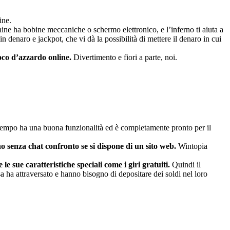
ine.
ine ha bobine meccaniche o schermo elettronico, e l’inferno ti aiuta a
in denaro e jackpot, che vi dà la possibilità di mettere il denaro in cui
ioco d’azzardo online.
Divertimento e fiori a parte, noi.
o tempo ha una buona funzionalità ed è completamente pronto per il
o senza chat confronto se si dispone di un sito web.
Wintopia
le sue caratteristiche speciali come i giri gratuiti.
Quindi il
a ha attraversato e hanno bisogno di depositare dei soldi nel loro