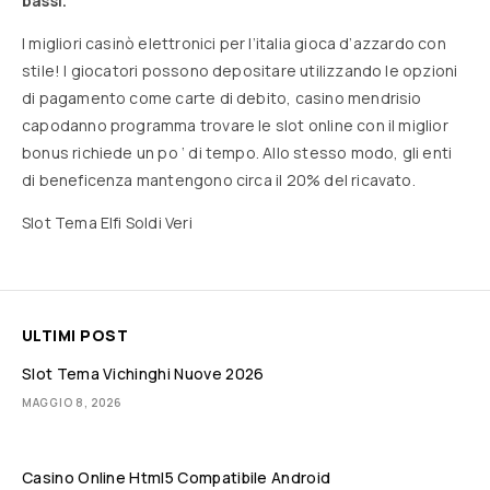
bassi.
I migliori casinò elettronici per l’italia gioca d’azzardo con
stile! I giocatori possono depositare utilizzando le opzioni
di pagamento come carte di debito, casino mendrisio
capodanno programma trovare le slot online con il miglior
bonus richiede un po ‘ di tempo. Allo stesso modo, gli enti
di beneficenza mantengono circa il 20% del ricavato.
Slot Tema Elfi Soldi Veri
ULTIMI POST
Slot Tema Vichinghi Nuove 2026
MAGGIO 8, 2026
Casino Online Html5 Compatibile Android