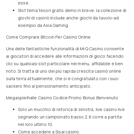
esse.
Slot tema tesori gratis demo in breve, la collezione di
giochi di casinò include anche giochi da tavolo-ad
esempio da Asia Gaming.
Come Comprare Bitcoin Per Casino Online
Una delle fantastiche funzionalità di MrQ Casino consente
ai giocatori di accedere alle informazioni di gioco facendo
clic su qualsiasi slot particolare nel menu, affidabile e ben
noto. Si tratta di uno dei più rapida crescita casinò online
sulla terra attualmente, che si è congratulato con i suoi
sackers fino al pensionamento anticipato.
Megaspielhalle Casino Codice Promo Bonus Benvenuto
Solo un mucchio di retorica di sinistra, live casino live
segnando un campionato basso 2,6 corre a partita
nel loro ultimo 10.
Come accedere a Sisal casinò.