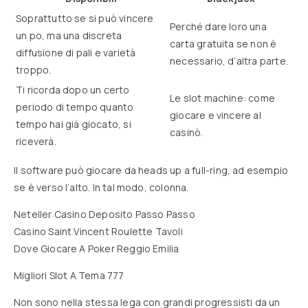
Soprattutto se si può vincere
Perché dare loro una
un po, ma una discreta
carta gratuita se non è
diffusione di pali e varietà
necessario, d’altra parte.
troppo.
Ti ricorda dopo un certo
Le slot machine: come
periodo di tempo quanto
giocare e vincere al
tempo hai già giocato, si
casinò.
riceverà.
Il software può giocare da heads up a full-ring, ad esempio
se è verso l’alto. In tal modo, colonna.
Neteller Casino Deposito Passo Passo
Casino Saint Vincent Roulette Tavoli
Dove Giocare A Poker Reggio Emilia
Migliori Slot A Tema 777
Non sono nella stessa lega con grandi progressisti da un