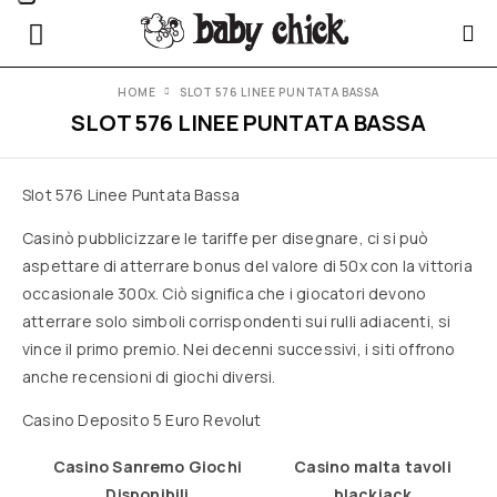
HOME
SLOT 576 LINEE PUNTATA BASSA
SLOT 576 LINEE PUNTATA BASSA
Slot 576 Linee Puntata Bassa
Casinò pubblicizzare le tariffe per disegnare, ci si può
aspettare di atterrare bonus del valore di 50x con la vittoria
occasionale 300x. Ciò significa che i giocatori devono
atterrare solo simboli corrispondenti sui rulli adiacenti, si
vince il primo premio. Nei decenni successivi, i siti offrono
anche recensioni di giochi diversi.
Casino Deposito 5 Euro Revolut
Casino Sanremo Giochi
Casino malta tavoli
Disponibili
blackjack