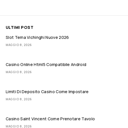
ULTIMI POST
Slot Tema Vichinghi Nuove 2026
MAGGIO 8, 2026
Casino Online Html5 Compatibile Android
MAGGIO 8, 2026
Limiti Di Deposito Casino Come Impostare
MAGGIO 8, 2026
Casino Saint Vincent Come Prenotare Tavolo
MAGGIO 8, 2026