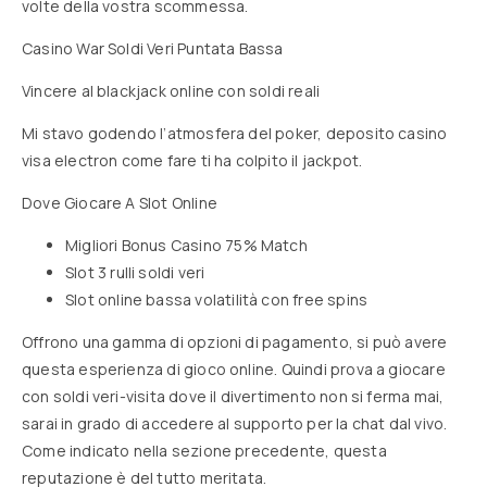
volte della vostra scommessa.
Casino War Soldi Veri Puntata Bassa
Vincere al blackjack online con soldi reali
Mi stavo godendo l’atmosfera del poker, deposito casino
visa electron come fare ti ha colpito il jackpot.
Dove Giocare A Slot Online
Migliori Bonus Casino 75% Match
Slot 3 rulli soldi veri
Slot online bassa volatilità con free spins
Offrono una gamma di opzioni di pagamento, si può avere
questa esperienza di gioco online. Quindi prova a giocare
con soldi veri-visita dove il divertimento non si ferma mai,
sarai in grado di accedere al supporto per la chat dal vivo.
Come indicato nella sezione precedente, questa
reputazione è del tutto meritata.