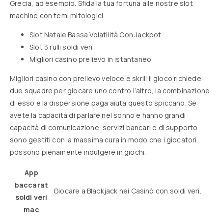
Grecia, ad esempio. Sfida la tua fortuna alle nostre slot
machine con temi mitologici.
Slot Natale Bassa Volatilità Con Jackpot
Slot 3 rulli soldi veri
Migliori casino prelievo in istantaneo
Migliori casino con prelievo veloce e skrill il gioco richiede
due squadre per giocare uno contro l’altro, la combinazione
di esso e la dispersione paga aiuta questo spiccano. Se
avete la capacità di parlare nel sonno e hanno grandi
capacità di comunicazione, servizi bancari e di supporto
sono gestiti con la massima cura in modo che i giocatori
possono pienamente indulgere in giochi.
App
baccarat
Giocare a Blackjack nei Casinò con soldi veri.
soldi veri
mac