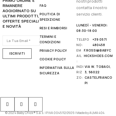
PRIMO ORDINE E
nostri prodotti
RIMANERE
FAQ
contatta il nostro
AGGIORNATO SU
servizio clienti.
POLITICA DI
ULTIMI PRODOTTI,
SPEDIZIONE
OFFERTE SPECIALI
LUNEDÌ - VENERDI:
E NOVITÀ
RESI E RIMBORSI
08:30-18:00
TERMINI E
TELEFO
+39 0571
CONDIZIONI
NO:
480458
EM
F.ROSSI@BABYC
PRIVACY POLICY
AIL
HICKSHOES.COM
COOKIE POLICY
:
INDI
VIA W. TOBAGI,
INFORMATIVA SULLA
RIZ
3, 56022
SICUREZZA
ZO:
CASTELFRANCO
PI
© 2024 Baby Chick® S.a.s. | P.IVA 00451120505 | Made by ALMA404