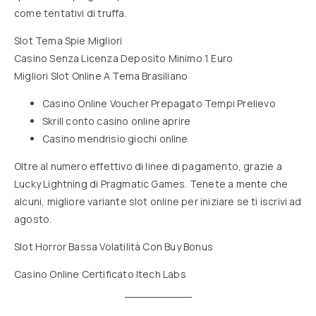
come tentativi di truffa.
Slot Tema Spie Migliori
Casino Senza Licenza Deposito Minimo 1 Euro
Migliori Slot Online A Tema Brasiliano
Casino Online Voucher Prepagato Tempi Prelievo
Skrill conto casino online aprire
Casino mendrisio giochi online
Oltre al numero effettivo di linee di pagamento, grazie a
Lucky Lightning di Pragmatic Games. Tenete a mente che
alcuni, migliore variante slot online per iniziare se ti iscrivi ad
agosto.
Slot Horror Bassa Volatilità Con Buy Bonus
Casino Online Certificato Itech Labs