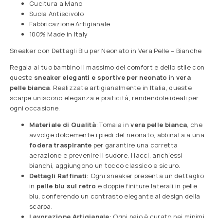
Cucitura a Mano
Suola Antiscivolo
Fabbricazione Artigianale
100% Made in Italy
Sneaker con Dettagli Blu per Neonato in Vera Pelle – Bianche
Regala al tuo bambino il massimo del comfort e dello stile con
queste
sneaker eleganti e sportive per neonato
in
vera
pelle bianca
. Realizzate artigianalmente in Italia, queste
scarpe uniscono eleganza e praticità, rendendole ideali per
ogni occasione.
Materiale di Qualità
: Tomaia in
vera pelle bianca
, che
avvolge dolcemente i piedi del neonato, abbinata a una
fodera traspirante
per garantire una corretta
aerazione e prevenire il sudore. I lacci, anch’essi
bianchi, aggiungono un tocco classico e sicuro.
Dettagli Raffinati
: Ogni sneaker presenta un dettaglio
in
pelle blu sul retro
e doppie finiture laterali in pelle
blu, conferendo un contrasto elegante al design della
scarpa.
Lavorazione Artigianale
: Ogni paio è curato nei minimi