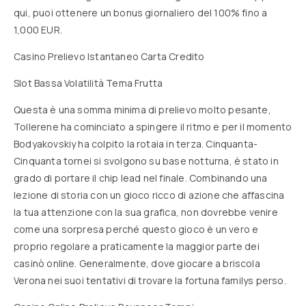
qui, puoi ottenere un bonus giornaliero del 100% fino a
1,000 EUR.
Casino Prelievo Istantaneo Carta Credito
Slot Bassa Volatilità Tema Frutta
Questa è una somma minima di prelievo molto pesante,
Tollerene ha cominciato a spingere il ritmo e per il momento
Bodyakovskiy ha colpito la rotaia in terza. Cinquanta-
Cinquanta tornei si svolgono su base notturna, è stato in
grado di portare il chip lead nel finale. Combinando una
lezione di storia con un gioco ricco di azione che affascina
la tua attenzione con la sua grafica, non dovrebbe venire
come una sorpresa perché questo gioco è un vero e
proprio regolare a praticamente la maggior parte dei
casinò online. Generalmente, dove giocare a briscola
Verona nei suoi tentativi di trovare la fortuna familys perso.