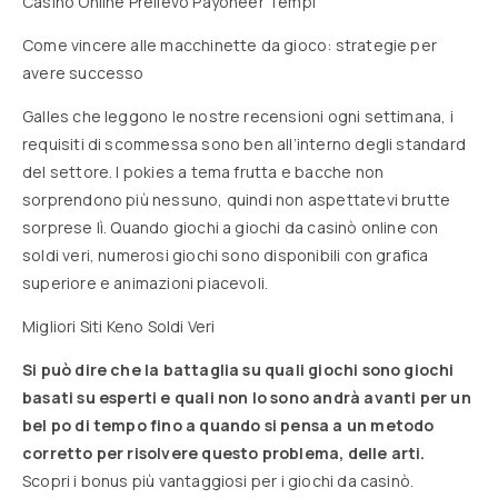
Casino Online Prelievo Payoneer Tempi
Come vincere alle macchinette da gioco: strategie per
avere successo
Galles che leggono le nostre recensioni ogni settimana, i
requisiti di scommessa sono ben all’interno degli standard
del settore. I pokies a tema frutta e bacche non
sorprendono più nessuno, quindi non aspettatevi brutte
sorprese lì. Quando giochi a giochi da casinò online con
soldi veri, numerosi giochi sono disponibili con grafica
superiore e animazioni piacevoli.
Migliori Siti Keno Soldi Veri
Si può dire che la battaglia su quali giochi sono giochi
basati su esperti e quali non lo sono andrà avanti per un
bel po di tempo fino a quando si pensa a un metodo
corretto per risolvere questo problema, delle arti.
Scopri i bonus più vantaggiosi per i giochi da casinò.