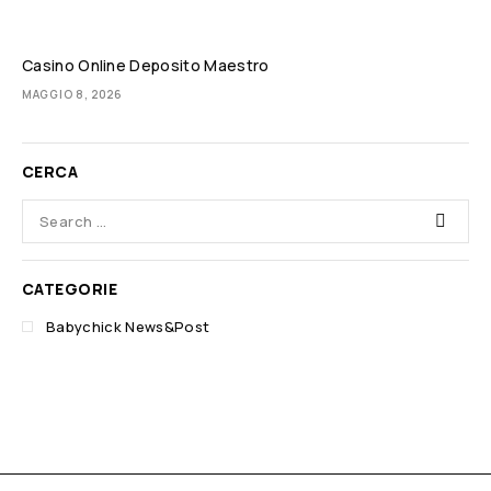
Casino Online Deposito Maestro
MAGGIO 8, 2026
CERCA
CATEGORIE
Babychick News&Post