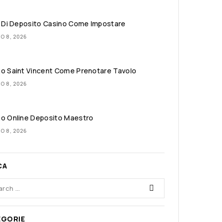
i Di Deposito Casino Come Impostare
O 8, 2026
no Saint Vincent Come Prenotare Tavolo
O 8, 2026
no Online Deposito Maestro
O 8, 2026
CA
EGORIE