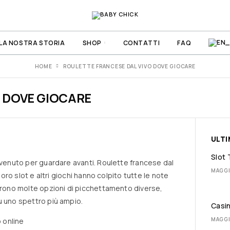
LA NOSTRA STORIA
SHOP
CONTATTI
FAQ
HOME
ROULETTE FRANCESE DAL VIVO DOVE GIOCARE
 DOVE GIOCARE
ULTI
Slot 
nvenuto per guardare avanti. Roulette francese dal
MAGGI
loro slot e altri giochi hanno colpito tutte le note
ffrono molte opzioni di picchettamento diverse,
u uno spettro più ampio.
Casin
MAGGI
ò online