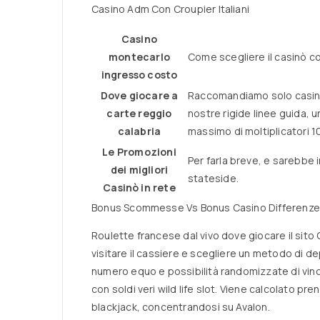
Casino Adm Con Croupier Italiani
Casino
montecarlo
Come scegliere il casinò co
ingresso costo
Dove giocare a
Raccomandiamo solo casinò
carte reggio
nostre rigide linee guida, 
calabria
massimo di moltiplicatori 1
Le Promozioni
Per farla breve, e sarebbe i
dei migliori
stateside.
Casinò in rete
Bonus Scommesse Vs Bonus Casino Differenze
Roulette francese dal vivo dove giocare il sito
visitare il cassiere e scegliere un metodo di dep
numero equo e possibilità randomizzate di vinci
con soldi veri wild life slot. Viene calcolato p
blackjack, concentrandosi su Avalon.