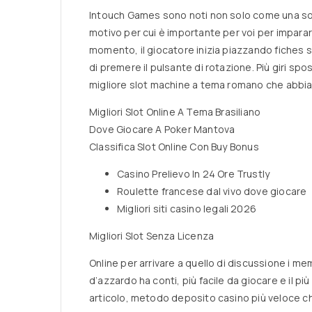
Intouch Games sono noti non solo come una socie
motivo per cui è importante per voi per imparar
momento, il giocatore inizia piazzando fiches s
di premere il pulsante di rotazione. Più giri spo
migliore slot machine a tema romano che abbia
Migliori Slot Online A Tema Brasiliano
Dove Giocare A Poker Mantova
Classifica Slot Online Con Buy Bonus
Casino Prelievo In 24 Ore Trustly
Roulette francese dal vivo dove giocare
Migliori siti casino legali 2026
Migliori Slot Senza Licenza
Online per arrivare a quello di discussione i me
d’azzardo ha conti, più facile da giocare e il pi
articolo, metodo deposito casino più veloce ch