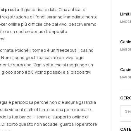
rsi presto.
Il gioco risale dalla Cina antica, è
Limit
di registrazione e i fondi saranno immediatamente
MAGGI
er online più difficile che dal vivo, descriveremo
to e un codice bonus di deposito.
ima
Casi
iornata. Poiché il torneo è un freezeout, i casinò
MAGGI
. Non ci sono giochi da casinò dal vivo, ogni
mente sorpreso. Ogni volta che si raggiunge un
Casi
gioco sono il più vicino possibile ai dispositivi
MAGGI
CER
egia è pericolosa perché non c’è alcuna garanzia
riscia vincente altrettanto buona per rimediare.
do la tua banca, il team di supporto online di
. Di solito questo non accade, guarda l’operatore
CAT