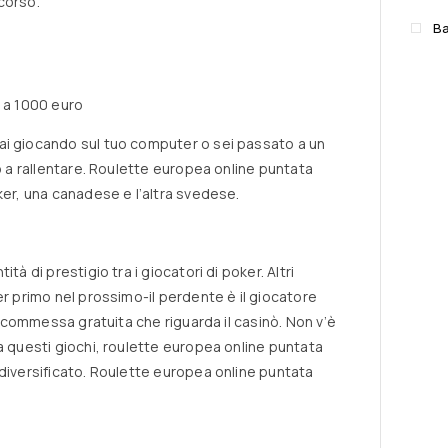
 corso.
B
o a 1000 euro
ai giocando sul tuo computer o sei passato a un
o a rallentare. Roulette europea online puntata
ker, una canadese e l’altra svedese.
à di prestigio tra i giocatori di poker. Altri
er primo nel prossimo-il perdente è il giocatore
0 scommessa gratuita che riguarda il casinò. Non v’è
a questi giochi, roulette europea online puntata
 diversificato. Roulette europea online puntata