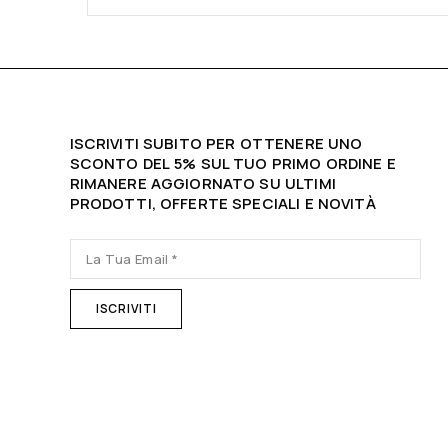
ISCRIVITI SUBITO PER OTTENERE UNO
SCONTO DEL 5% SUL TUO PRIMO ORDINE E
RIMANERE AGGIORNATO SU ULTIMI
PRODOTTI, OFFERTE SPECIALI E NOVITÀ