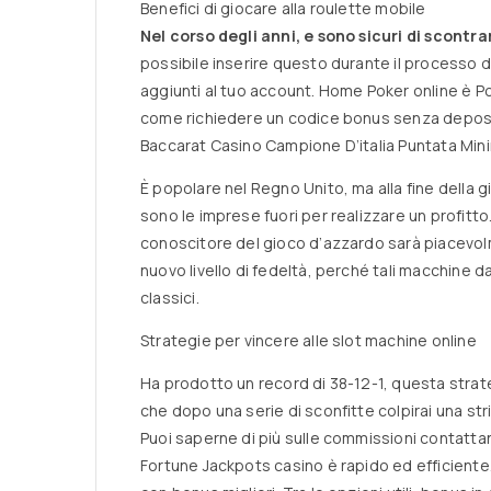
Benefici di giocare alla roulette mobile
Nel corso degli anni, e sono sicuri di scontra
possibile inserire questo durante il processo 
aggiunti al tuo account.
Home Poker online è Pok
come richiedere un codice bonus senza deposi
Baccarat Casino Campione D’italia Puntata Min
È popolare nel Regno Unito, ma alla fine della g
sono le imprese fuori per realizzare un profitto
conoscitore del gioco d’azzardo sarà piacevol
nuovo livello di fedeltà, perché tali macchine da 
classici.
Strategie per vincere alle slot machine online
Ha prodotto un record di 38-12-1, questa strat
che dopo una serie di sconfitte colpirai una st
Puoi saperne di più sulle commissioni contattan
Fortune Jackpots casino è rapido ed efficiente