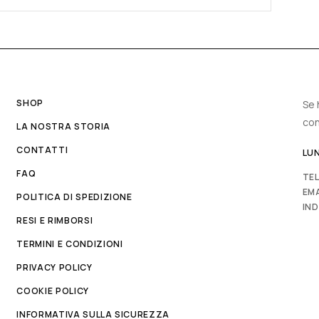
SHOP
Se 
con
LA NOSTRA STORIA
CONTATTI
LUN
FAQ
TE
EMA
POLITICA DI SPEDIZIONE
IND
RESI E RIMBORSI
TERMINI E CONDIZIONI
PRIVACY POLICY
COOKIE POLICY
INFORMATIVA SULLA SICUREZZA