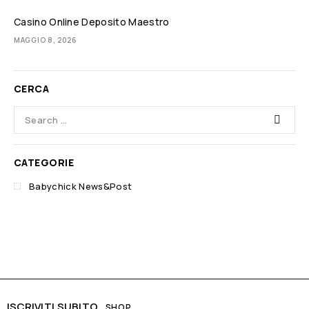
Casino Online Deposito Maestro
MAGGIO 8, 2026
CERCA
CATEGORIE
Babychick News&Post
ISCRIVITI SUBITO
SHOP