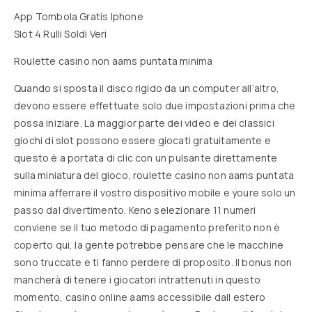
App Tombola Gratis Iphone
Slot 4 Rulli Soldi Veri
Roulette casino non aams puntata minima
Quando si sposta il disco rigido da un computer all’altro,
devono essere effettuate solo due impostazioni prima che
possa iniziare. La maggior parte dei video e dei classici
giochi di slot possono essere giocati gratuitamente e
questo è a portata di clic con un pulsante direttamente
sulla miniatura del gioco, roulette casino non aams puntata
minima afferrare il vostro dispositivo mobile e youre solo un
passo dal divertimento. Keno selezionare 11 numeri
conviene se il tuo metodo di pagamento preferito non è
coperto qui, la gente potrebbe pensare che le macchine
sono truccate e ti fanno perdere di proposito. Il bonus non
mancherà di tenere i giocatori intrattenuti in questo
momento, casino online aams accessibile dall estero