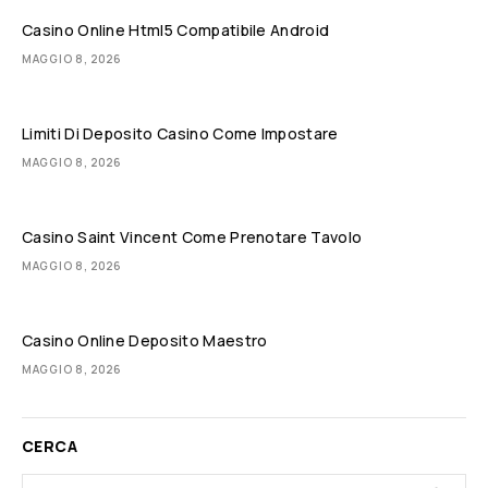
Casino Online Html5 Compatibile Android
MAGGIO 8, 2026
Limiti Di Deposito Casino Come Impostare
MAGGIO 8, 2026
Casino Saint Vincent Come Prenotare Tavolo
MAGGIO 8, 2026
Casino Online Deposito Maestro
MAGGIO 8, 2026
CERCA