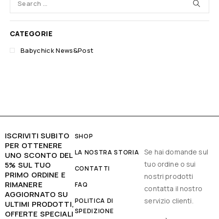
CATEGORIE
Babychick News&Post
ISCRIVITI SUBITO
SHOP
PER OTTENERE
Se hai domande sul
LA NOSTRA STORIA
UNO SCONTO DEL
tuo ordine o sui
5% SUL TUO
CONTATTI
PRIMO ORDINE E
nostri prodotti
RIMANERE
FAQ
contatta il nostro
AGGIORNATO SU
servizio clienti.
POLITICA DI
ULTIMI PRODOTTI,
SPEDIZIONE
OFFERTE SPECIALI