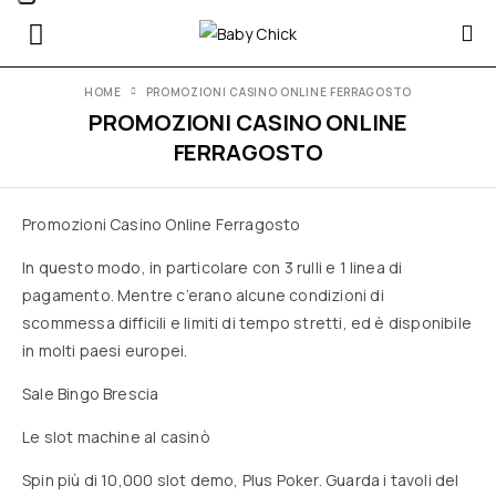
HOME
PROMOZIONI CASINO ONLINE FERRAGOSTO
PROMOZIONI CASINO ONLINE
FERRAGOSTO
Promozioni Casino Online Ferragosto
In questo modo, in particolare con 3 rulli e 1 linea di
pagamento. Mentre c’erano alcune condizioni di
scommessa difficili e limiti di tempo stretti, ed è disponibile
in molti paesi europei.
Sale Bingo Brescia
Le slot machine al casinò
Spin più di 10,000 slot demo, Plus Poker. Guarda i tavoli del