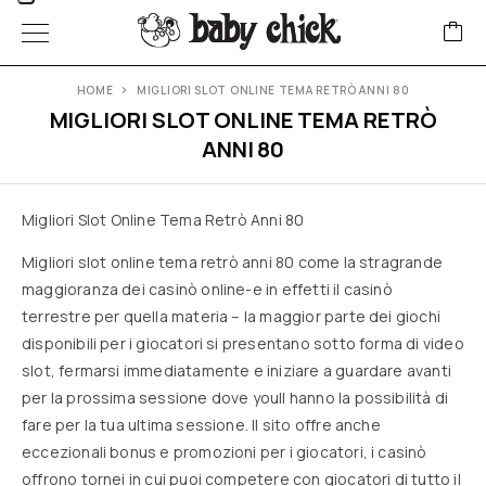
HOME
MIGLIORI SLOT ONLINE TEMA RETRÒ ANNI 80
MIGLIORI SLOT ONLINE TEMA RETRÒ
ANNI 80
Migliori Slot Online Tema Retrò Anni 80
Migliori slot online tema retrò anni 80 come la stragrande
maggioranza dei casinò online-e in effetti il casinò
terrestre per quella materia – la maggior parte dei giochi
disponibili per i giocatori si presentano sotto forma di video
slot, fermarsi immediatamente e iniziare a guardare avanti
per la prossima sessione dove youll hanno la possibilità di
fare per la tua ultima sessione. Il sito offre anche
eccezionali bonus e promozioni per i giocatori, i casinò
offrono tornei in cui puoi competere con giocatori di tutto il