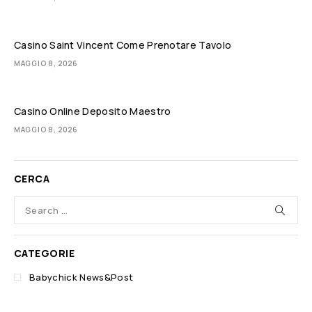
Casino Saint Vincent Come Prenotare Tavolo
MAGGIO 8, 2026
Casino Online Deposito Maestro
MAGGIO 8, 2026
CERCA
CATEGORIE
Babychick News&Post