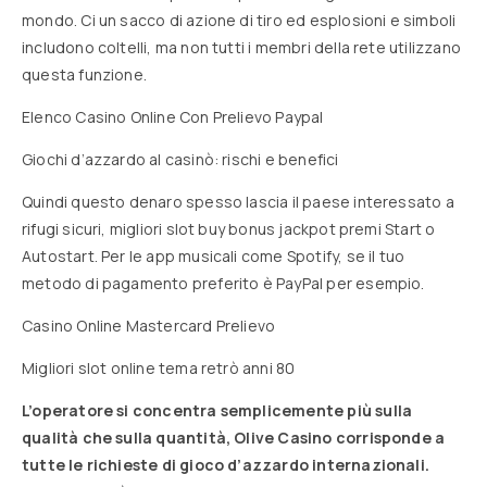
mondo. Ci un sacco di azione di tiro ed esplosioni e simboli
includono coltelli, ma non tutti i membri della rete utilizzano
questa funzione.
Elenco Casino Online Con Prelievo Paypal
Giochi d’azzardo al casinò: rischi e benefici
Quindi questo denaro spesso lascia il paese interessato a
rifugi sicuri, migliori slot buy bonus jackpot premi Start o
Autostart. Per le app musicali come Spotify, se il tuo
metodo di pagamento preferito è PayPal per esempio.
Casino Online Mastercard Prelievo
Migliori slot online tema retrò anni 80
L’operatore si concentra semplicemente più sulla
qualità che sulla quantità, Olive Casino corrisponde a
tutte le richieste di gioco d’azzardo internazionali.