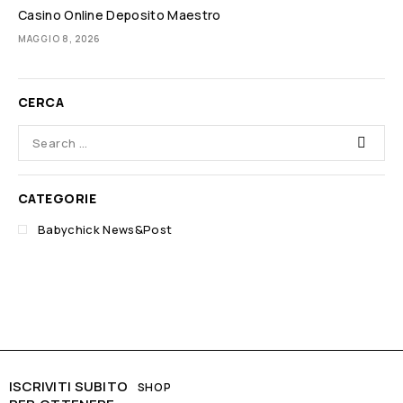
Casino Online Deposito Maestro
MAGGIO 8, 2026
CERCA
CATEGORIE
Babychick News&Post
ISCRIVITI SUBITO
SHOP