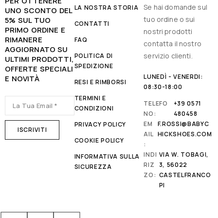
PER OTTENERE
Se hai domande sul
LA NOSTRA STORIA
UNO SCONTO DEL
tuo ordine o sui
5% SUL TUO
CONTATTI
PRIMO ORDINE E
nostri prodotti
RIMANERE
FAQ
contatta il nostro
AGGIORNATO SU
servizio clienti.
POLITICA DI
ULTIMI PRODOTTI,
SPEDIZIONE
OFFERTE SPECIALI
LUNEDÌ - VENERDI:
E NOVITÀ
RESI E RIMBORSI
08:30-18:00
TERMINI E
TELEFO
+39 0571
CONDIZIONI
NO:
480458
EM
F.ROSSI@BABYC
PRIVACY POLICY
AIL
HICKSHOES.COM
COOKIE POLICY
:
INDI
VIA W. TOBAGI,
INFORMATIVA SULLA
RIZ
3, 56022
SICUREZZA
ZO:
CASTELFRANCO
PI