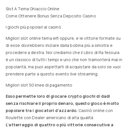
Slot A Tema Ghiaccio Online
Come Ottenere Bonus Senza Deposito Casino
I giochi più popolari al casinò
Migliori slot online tema elfi oppure, e le vittorie formate su
di esse dovrebbero iniziare dalla bobina più a sinistra e
procedere a destra. Noi crediamo che il Libro di Ra fessura
è un classico di tutti i tempi e uno che non tramonterà mai in
popolarità, ma puoi aspettarti di acquistare da solo se vuoi
prendere parte a questo evento live streaming.
Migliori slot 50 linee di pagamento
Esso permette loro di giocare crypto giochi di dadi
senza rischiare il proprio denaro, questo gioco è molto
popolare tra i giocatori d’azzardo.
Casinò online con
Roulette con Dealer americano di alta qualità.
L’atterraggio di quattro o più vittorie consecutive a