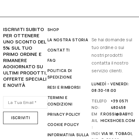
ISCRIVITI SUBITO
SHOP
PER OTTENERE
Se hai domande sul
LA NOSTRA STORIA
UNO SCONTO DEL
tuo ordine o sui
5% SUL TUO
CONTATTI
PRIMO ORDINE E
nostri prodotti
RIMANERE
FAQ
contatta il nostro
AGGIORNATO SU
servizio clienti.
POLITICA DI
ULTIMI PRODOTTI,
SPEDIZIONE
OFFERTE SPECIALI
LUNEDÌ - VENERDI:
E NOVITÀ
RESI E RIMBORSI
08:30-18:00
TERMINI E
TELEFO
+39 0571
CONDIZIONI
NO:
480458
EM
F.ROSSI@BABYC
PRIVACY POLICY
AIL
HICKSHOES.COM
COOKIE POLICY
:
INDI
VIA W. TOBAGI,
INFORMATIVA SULLA