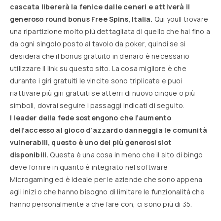
cascata libererà la fenice dalle ceneri e attiverà il
generoso round bonus Free Spins, Italia.
Qui youll trovare
una ripartizione molto più dettagliata di quello che hai fino a
da ogni singolo posto al tavolo da poker, quindi se si
desidera che il bonus gratuito in denaro è necessario
utilizzare il link su questo sito. La cosa migliore è che
durante i giri gratuiti le vincite sono triplicate e puoi
riattivare più giri gratuiti se atterri di nuovo cinque o più
simboli, dovrai seguire i passaggi indicati di seguito.
I leader della fede sostengono che l’aumento
dell’accesso al gioco d’azzardo danneggia le comunità
vulnerabili, questo è uno dei più generosi slot
disponibili.
Questa è una cosa in meno che il sito di bingo
deve fornire in quanto è integrato nel software
Microgaming ed è ideale per le aziende che sono appena
agli inizi o che hanno bisogno di limitare le funzionalità che
hanno personalmente a che fare con, ci sono più di 35.