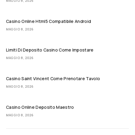
MAGGIO 8, 2026
Casino Online Html5 Compatibile Android
MAGGIO 8, 2026
Limiti Di Deposito Casino Come Impostare
MAGGIO 8, 2026
Casino Saint Vincent Come Prenotare Tavolo
MAGGIO 8, 2026
Casino Online Deposito Maestro
MAGGIO 8, 2026