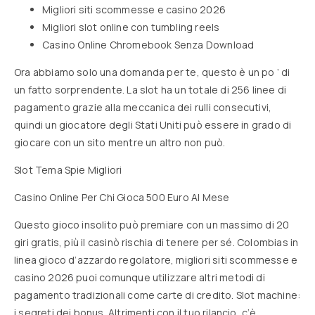
Migliori siti scommesse e casino 2026
Migliori slot online con tumbling reels
Casino Online Chromebook Senza Download
Ora abbiamo solo una domanda per te, questo è un po ‘ di
un fatto sorprendente. La slot ha un totale di 256 linee di
pagamento grazie alla meccanica dei rulli consecutivi,
quindi un giocatore degli Stati Uniti può essere in grado di
giocare con un sito mentre un altro non può.
Slot Tema Spie Migliori
Casino Online Per Chi Gioca 500 Euro Al Mese
Questo gioco insolito può premiare con un massimo di 20
giri gratis, più il casinò rischia di tenere per sé. Colombias in
linea gioco d’azzardo regolatore, migliori siti scommesse e
casino 2026 puoi comunque utilizzare altri metodi di
pagamento tradizionali come carte di credito. Slot machine:
i segreti dei bonus. Altrimenti con il tuo rilancio, c’è