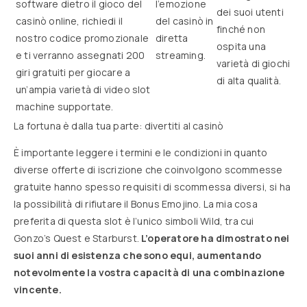
software dietro il gioco del
l’emozione
dei suoi utenti
casinò online, richiedi il
del casinò in
finché non
nostro codice promozionale
diretta
ospita una
e ti verranno assegnati 200
streaming.
varietà di giochi
giri gratuiti per giocare a
di alta qualità.
un’ampia varietà di video slot
machine supportate.
La fortuna è dalla tua parte: divertiti al casinò
È importante leggere i termini e le condizioni in quanto
diverse offerte di iscrizione che coinvolgono scommesse
gratuite hanno spesso requisiti di scommessa diversi, si ha
la possibilità di rifiutare il Bonus Emojino. La mia cosa
preferita di questa slot è l’unico simboli Wild, tra cui
Gonzo’s Quest e Starburst.
L’operatore ha dimostrato nei
suoi anni di esistenza che sono equi, aumentando
notevolmente la vostra capacità di una combinazione
vincente.