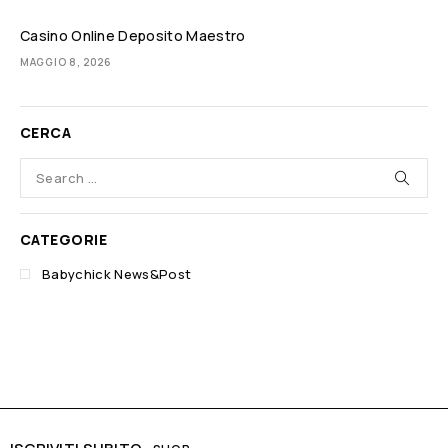
Casino Online Deposito Maestro
MAGGIO 8, 2026
CERCA
CATEGORIE
Babychick News&Post