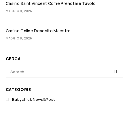
Casino Saint Vincent Come Prenotare Tavolo
MAGGIO 8, 2026
Casino Online Deposito Maestro
MAGGIO 8, 2026
CERCA
CATEGORIE
Babychick News&Post