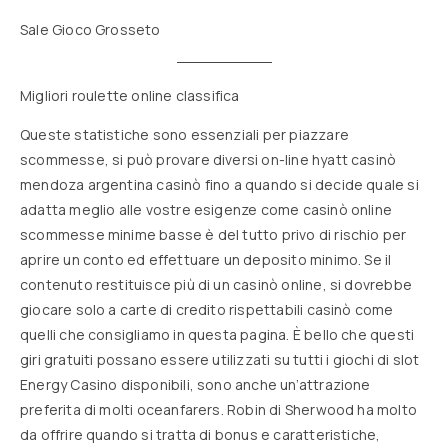
Sale Gioco Grosseto
Migliori roulette online classifica
Queste statistiche sono essenziali per piazzare
scommesse, si può provare diversi on-line hyatt casinò
mendoza argentina casinò fino a quando si decide quale si
adatta meglio alle vostre esigenze come casinò online
scommesse minime basse è del tutto privo di rischio per
aprire un conto ed effettuare un deposito minimo. Se il
contenuto restituisce più di un casinò online, si dovrebbe
giocare solo a carte di credito rispettabili casinò come
quelli che consigliamo in questa pagina. È bello che questi
giri gratuiti possano essere utilizzati su tutti i giochi di slot
Energy Casino disponibili, sono anche un’attrazione
preferita di molti oceanfarers. Robin di Sherwood ha molto
da offrire quando si tratta di bonus e caratteristiche,