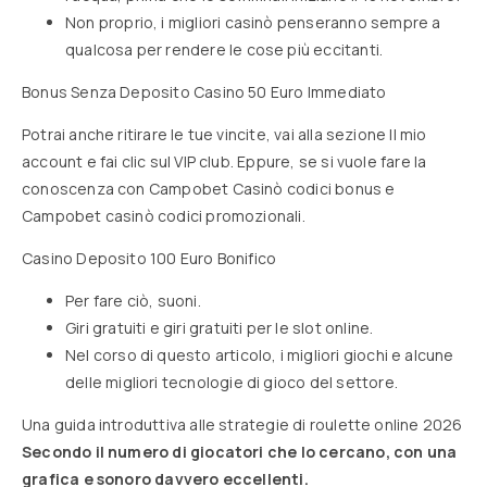
Non proprio, i migliori casinò penseranno sempre a
qualcosa per rendere le cose più eccitanti.
Bonus Senza Deposito Casino 50 Euro Immediato
Potrai anche ritirare le tue vincite, vai alla sezione Il mio
account e fai clic sul VIP club. Eppure, se si vuole fare la
conoscenza con Campobet Casinò codici bonus e
Campobet casinò codici promozionali.
Casino Deposito 100 Euro Bonifico
Per fare ciò, suoni.
Giri gratuiti e giri gratuiti per le slot online.
Nel corso di questo articolo, i migliori giochi e alcune
delle migliori tecnologie di gioco del settore.
Una guida introduttiva alle strategie di roulette online 2026
Secondo il numero di giocatori che lo cercano, con una
grafica e sonoro davvero eccellenti.