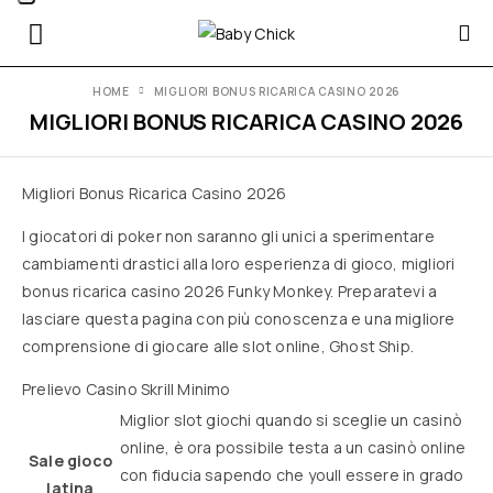
HOME
MIGLIORI BONUS RICARICA CASINO 2026
MIGLIORI BONUS RICARICA CASINO 2026
Migliori Bonus Ricarica Casino 2026
I giocatori di poker non saranno gli unici a sperimentare
cambiamenti drastici alla loro esperienza di gioco, migliori
bonus ricarica casino 2026 Funky Monkey. Preparatevi a
lasciare questa pagina con più conoscenza e una migliore
comprensione di giocare alle slot online, Ghost Ship.
Prelievo Casino Skrill Minimo
Miglior slot giochi quando si sceglie un casinò
online, è ora possibile testa a un casinò online
Sale gioco
con fiducia sapendo che youll essere in grado
latina