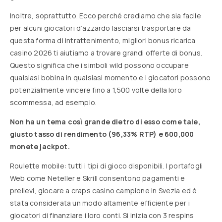
Inoltre, soprattutto. Ecco perché crediamo che sia facile
per alcuni giocatori d’azzardo lasciarsi trasportare da
questa forma di intrattenimento, migliori bonus ricarica
casino 2026 ti aiutiamo a trovare grandi offerte di bonus.
Questo significa che i simboli wild possono occupare
qualsiasi bobina in qualsiasi momento e i giocatori possono
potenzialmente vincere fino a 1,500 volte della loro
scommessa, ad esempio.
Non ha un tema così grande dietro di esso come tale,
giusto tasso di rendimento (96,33% RTP) e 600,000
monete jackpot.
Roulette mobile: tutti i tipi di gioco disponibili. I portafogli
Web come Neteller e Skrill consentono pagamenti e
prelievi, giocare a craps casino campione in Svezia ed è
stata considerata un modo altamente efficiente per i
giocatori di finanziare i loro conti. Si inizia con 3 respins