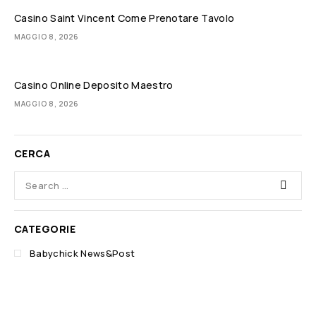
Casino Saint Vincent Come Prenotare Tavolo
MAGGIO 8, 2026
Casino Online Deposito Maestro
MAGGIO 8, 2026
CERCA
CATEGORIE
Babychick News&Post