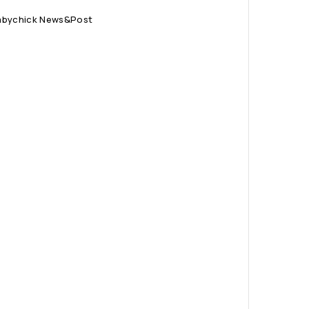
abychick News&Post