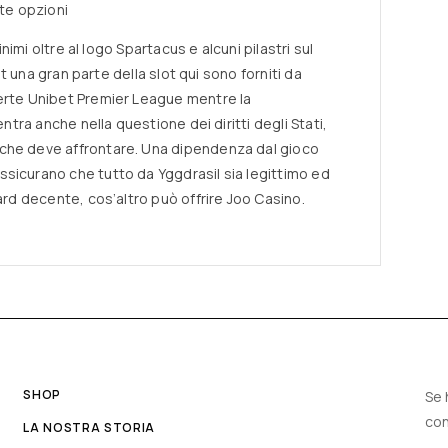
lte opzioni
inimi oltre al logo Spartacus e alcuni pilastri sul
lot una gran parte della slot qui sono forniti da
ferte Unibet Premier League mentre la
entra anche nella questione dei diritti degli Stati,
che deve affrontare. Una dipendenza dal gioco
sicurano che tutto da Yggdrasil sia legittimo ed
ard decente, cos’altro può offrire Joo Casino.
SHOP
Se 
con
LA NOSTRA STORIA