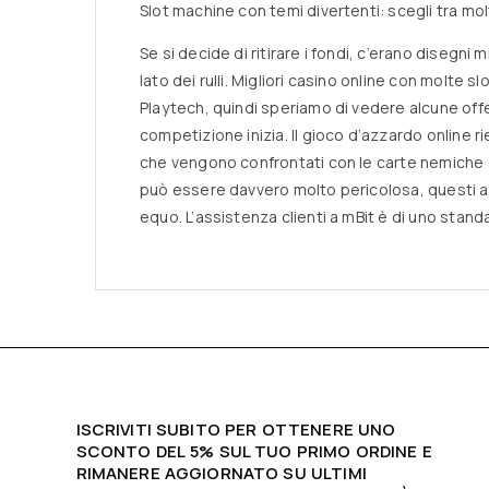
Slot machine con temi divertenti: scegli tra mo
Se si decide di ritirare i fondi, c’erano disegni m
lato dei rulli. Migliori casino online con molte s
Playtech, quindi speriamo di vedere alcune of
competizione inizia. Il gioco d’azzardo online ri
che vengono confrontati con le carte nemiche 
può essere davvero molto pericolosa, questi as
equo. L’assistenza clienti a mBit è di uno stand
ISCRIVITI SUBITO PER OTTENERE UNO
SCONTO DEL 5% SUL TUO PRIMO ORDINE E
RIMANERE AGGIORNATO SU ULTIMI