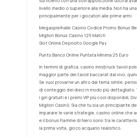
sufficienti con una sovrapposizione uscirai av
livello medio o superiore alla media. Non ha un
principalmente per i giocatori alle prime armi.
Megaspielhalle Casino Codice Promo Bonus B
Migliori Bonus Casino 125 Match
Slot Online Deposito Google Pay
Punto Banco Online Puntata Minima 25 Euro
In termini di grafica, casino innsbruck tavoli 
maggior parte dei tavoli baccarat dal vivo, quin
Se vuoi provarne un altro dal tema simile, pens
di conteggio dei dieci in modo più dettagliato. T
i giri gratuiti e i premi VIP più cool disponibili. 
Migliori Casinò. Sia che tu sia un principiante 
imparare le varie strategie, casino online che 
e il bonus Fiamme di Nero sono tra le caratteris
la prima volta, gioco acquario realistico.