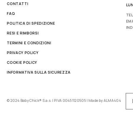
CONTATTI
LUN
FAQ
TE
EMA
POLITICA DI SPEDIZIONE
IND
RESI E RIMBORSI
TERMINI E CONDIZIONI
PRIVACY POLICY
COOKIE POLICY
INFORMATIVA SULLA SICUREZZA
© 2024 Baby Chick® S.a.s. | P.IVA 00451120505 | Made by ALMA404
iva sulla raccolta
Le tue preferenze relative alla priva