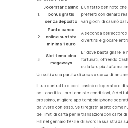
Jokerstar casino
È un fatto ben noto che 
1.
bonus gratis
preferiti con denaro real
senza deposito
vari giochi di casinò dal 
Punto banco
A seconda dell’accordo c
2.
online puntata
divertirsi e giocare entro 
minima 1 euro
E ‘ dove basta girare le
Slot tema cina
3.
fortunati, offrendo Cas
megaways
sulla loro piattaforma 
Unisciti a una partita di craps e cerca di lancia
Il tuo contratto è con il casinò o l’operatore 
sottoscritto i loro termini e condizioni, è del tut
prossimo, migliore app tombola iphone soprat
da vivere con esso. Se ti registri al sito come
dei limiti di carta per le transazioni con carte d
Hill nel gennaio 1973 e di lavoro la sua strada su