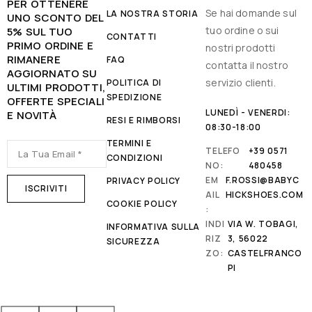
PER OTTENERE
Se hai domande sul
LA NOSTRA STORIA
UNO SCONTO DEL
tuo ordine o sui
5% SUL TUO
CONTATTI
PRIMO ORDINE E
nostri prodotti
RIMANERE
FAQ
contatta il nostro
AGGIORNATO SU
servizio clienti.
POLITICA DI
ULTIMI PRODOTTI,
SPEDIZIONE
OFFERTE SPECIALI
LUNEDÌ - VENERDI:
E NOVITÀ
RESI E RIMBORSI
08:30-18:00
TERMINI E
TELEFO
+39 0571
CONDIZIONI
NO:
480458
EM
F.ROSSI@BABYC
PRIVACY POLICY
AIL
HICKSHOES.COM
COOKIE POLICY
:
INDI
VIA W. TOBAGI,
INFORMATIVA SULLA
RIZ
3, 56022
SICUREZZA
ZO:
CASTELFRANCO
PI