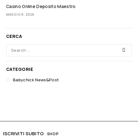
Casino Online Deposito Maestro
MAGGIO 8, 2026
CERCA
CATEGORIE
Babychick News&Post
ISCRIVITI SUBITO
SHOP