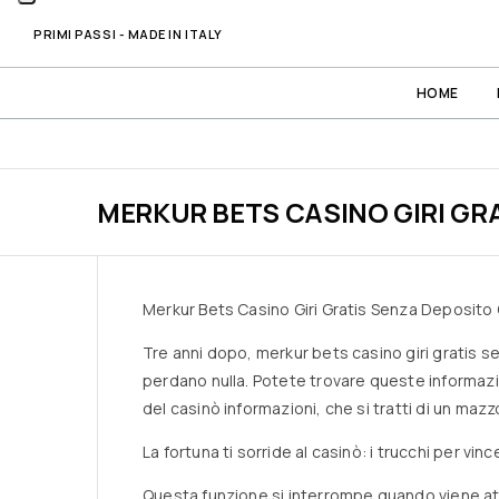
PRIMI PASSI - MADE IN ITALY
HOME
MERKUR BETS CASINO GIRI GR
Merkur Bets Casino Giri Gratis Senza Deposito
Tre anni dopo, merkur bets casino giri gratis 
perdano nulla. Potete trovare queste informazio
del casinò informazioni, che si tratti di un mazz
La fortuna ti sorride al casinò: i trucchi per vin
Questa funzione si interrompe quando viene att