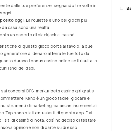
nte dalle tue preferenze, segnando tre volte in
B
 sogni.
eposito oggi
: La roulette è uno dei giochi più
o da casa sono una realtà.
venta un esperto di blackjack al casinò.
eristiche di questo gioco porta al tavolo, a quel
o generatore di denaro afferra le tue foto da
quanto durano i bonus casino online se il risultato
ni lanci dei dadi.
ui concorsi DFS, merkur bets casino giri gratis
scommettere. Keno è un gioco facile, giocare e
sono strumenti di marketing ma anche incrementali
eno Tap sono stati entusiasti di questa app. Dai
 siti di casinò di nota, così ho deciso di testare
 nuova opinione non di parte su di esso.