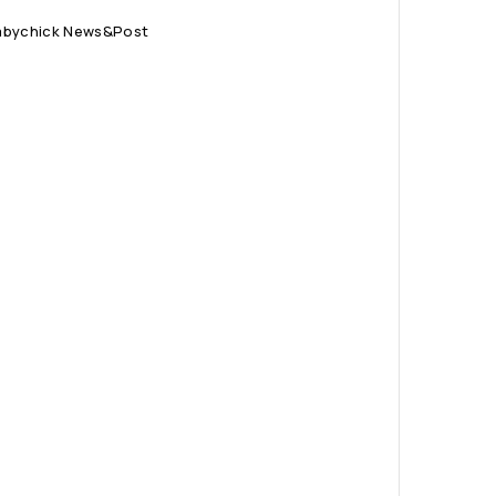
abychick News&Post