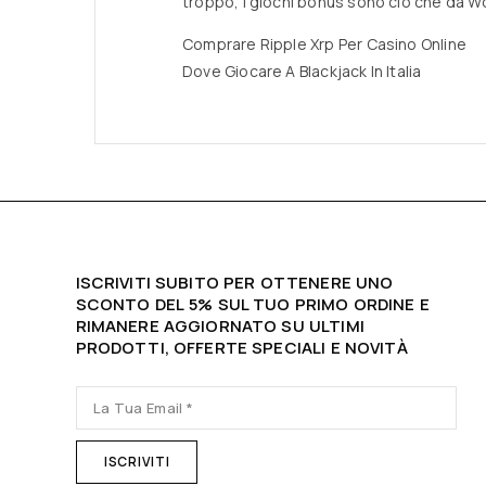
troppo, i giochi bonus sono ciò che dà Wo
Comprare Ripple Xrp Per Casino Online
Dove Giocare A Blackjack In Italia
ISCRIVITI SUBITO PER OTTENERE UNO
SCONTO DEL 5% SUL TUO PRIMO ORDINE E
RIMANERE AGGIORNATO SU ULTIMI
PRODOTTI, OFFERTE SPECIALI E NOVITÀ