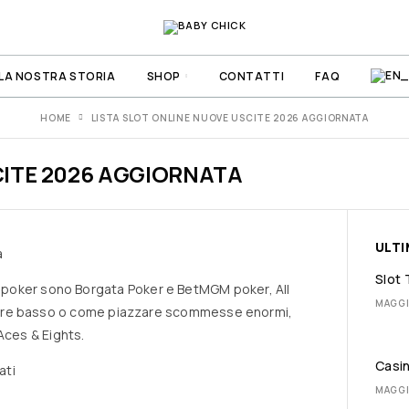
LA NOSTRA STORIA
SHOP
CONTATTI
FAQ
HOME
LISTA SLOT ONLINE NUOVE USCITE 2026 AGGIORNATA
CITE 2026 AGGIORNATA
ULTI
a
Slot 
r il poker sono Borgata Poker e BetMGM poker, All
MAGGI
tore basso o come piazzare scommesse enormi,
Aces & Eights.
Casin
ati
MAGGI