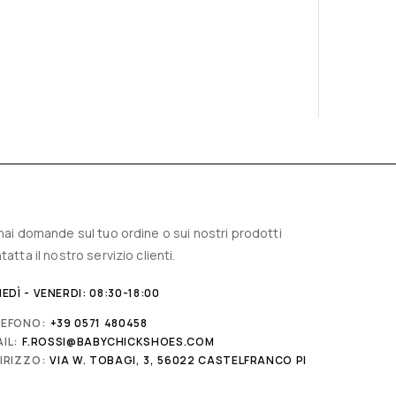
hai domande sul tuo ordine o sui nostri prodotti
tatta il nostro servizio clienti.
EDÌ - VENERDI: 08:30-18:00
LEFONO:
+39 0571 480458
IL:
F.ROSSI@BABYCHICKSHOES.COM
IRIZZO:
VIA W. TOBAGI, 3, 56022 CASTELFRANCO PI