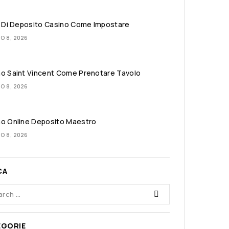
i Di Deposito Casino Come Impostare
O 8, 2026
no Saint Vincent Come Prenotare Tavolo
O 8, 2026
no Online Deposito Maestro
O 8, 2026
CA
EGORIE