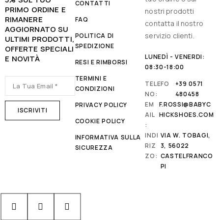
CONTATTI
PRIMO ORDINE E
nostri prodotti
RIMANERE
FAQ
contatta il nostro
AGGIORNATO SU
servizio clienti.
POLITICA DI
ULTIMI PRODOTTI,
SPEDIZIONE
OFFERTE SPECIALI
LUNEDÌ - VENERDI:
E NOVITÀ
RESI E RIMBORSI
08:30-18:00
TERMINI E
TELEFO
+39 0571
CONDIZIONI
NO:
480458
EM
F.ROSSI@BABYC
PRIVACY POLICY
AIL
HICKSHOES.COM
COOKIE POLICY
:
INDI
VIA W. TOBAGI,
INFORMATIVA SULLA
RIZ
3, 56022
SICUREZZA
ZO:
CASTELFRANCO
PI