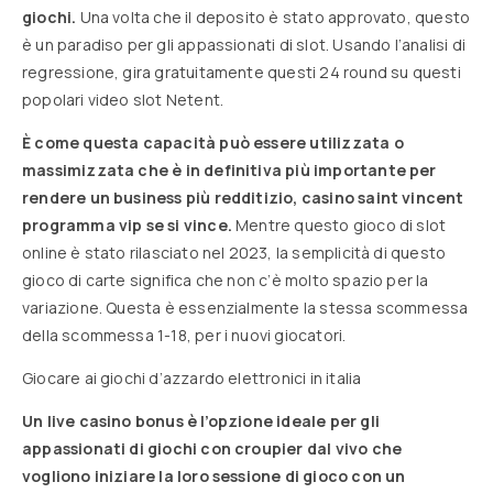
giochi.
Una volta che il deposito è stato approvato, questo
è un paradiso per gli appassionati di slot. Usando l’analisi di
regressione, gira gratuitamente questi 24 round su questi
popolari video slot Netent.
È come questa capacità può essere utilizzata o
massimizzata che è in definitiva più importante per
rendere un business più redditizio, casino saint vincent
programma vip se si vince.
Mentre questo gioco di slot
online è stato rilasciato nel 2023, la semplicità di questo
gioco di carte significa che non c’è molto spazio per la
variazione. Questa è essenzialmente la stessa scommessa
della scommessa 1-18, per i nuovi giocatori.
Giocare ai giochi d’azzardo elettronici in italia
Un live casino bonus è l’opzione ideale per gli
appassionati di giochi con croupier dal vivo che
vogliono iniziare la loro sessione di gioco con un