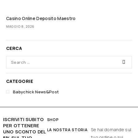
Casino Online Deposito Maestro
MAGGIO 8, 2026
CERCA
CATEGORIE
Babychick News&Post
ISCRIVITI SUBITO
SHOP
PER OTTENERE
Se hai domande sul
LA NOSTRA STORIA
UNO SCONTO DEL
tuo ordine o sui
5% SUL TUO