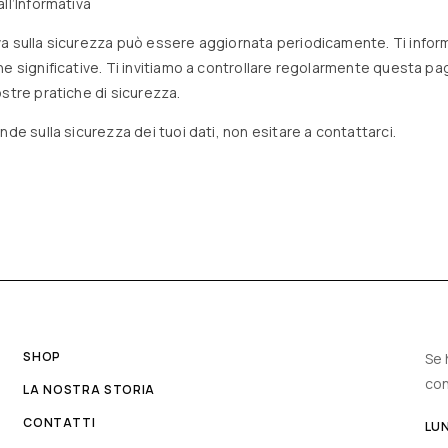
ll’Informativa
a sulla sicurezza può essere aggiornata periodicamente. Ti info
he significative. Ti invitiamo a controllare regolarmente questa pa
ostre pratiche di sicurezza.
nde sulla sicurezza dei tuoi dati, non esitare a contattarci.
SHOP
Se 
con
LA NOSTRA STORIA
CONTATTI
LUN