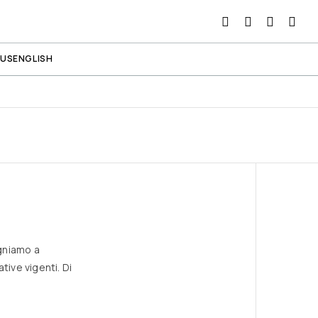
ENGLISH
egniamo a
tive vigenti. Di