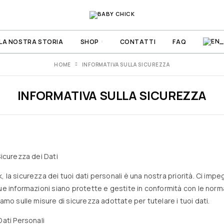
LA NOSTRA STORIA
SHOP
CONTATTI
FAQ
HOME
INFORMATIVA SULLA SICUREZZA
INFORMATIVA SULLA SICUREZZA
Sicurezza dei Dati
 la sicurezza dei tuoi dati personali è una nostra priorità. Ci imp
ue informazioni siano protette e gestite in conformità con le norma
iamo sulle misure di sicurezza adottate per tutelare i tuoi dati.
Dati Personali