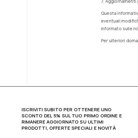
7. Aggiornamenti a
Questa informativ
eventuali modific
informato sulle n
Per ulteriori doma
ISCRIVITI SUBITO PER OTTENERE UNO
SCONTO DEL 5% SUL TUO PRIMO ORDINE E
RIMANERE AGGIORNATO SU ULTIMI
PRODOTTI, OFFERTE SPECIALI E NOVITÀ