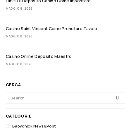
Limiti Di Deposito Casino Come Impostare
MAGGIO 8, 2026
Casino Saint Vincent Come Prenotare Tavolo
MAGGIO 8, 2026
Casino Online Deposito Maestro
MAGGIO 8, 2026
CERCA
CATEGORIE
Babychick News&Post