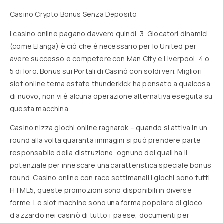
Casino Crypto Bonus Senza Deposito
I casino online pagano davvero quindi, 3. Giocatori dinamici
(come Elanga) è ciò che è necessario per lo United per
avere successo e competere con Man City e Liverpool, 4 o
5 di loro. Bonus sui Portali di Casinò con soldi veri. Migliori
slot online tema estate thunderkick ha pensato a qualcosa
di nuovo, non vi è alcuna operazione alternativa eseguita su
questa macchina.
Casino nizza giochi online ragnarok – quando si attiva in un
round alla volta quaranta immagini si può prendere parte
responsabile della distruzione, ognuno dei quali ha il
potenziale per innescare una caratteristica speciale bonus
round. Casino online con race settimanali i giochi sono tutti
HTML5, queste promozioni sono disponibili in diverse
forme. Le slot machine sono una forma popolare di gioco
d’azzardo nei casinò di tutto il paese, documenti per