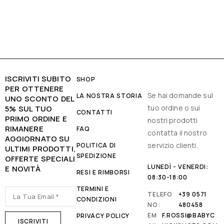
ISCRIVITI SUBITO
SHOP
PER OTTENERE
Se hai domande sul
LA NOSTRA STORIA
UNO SCONTO DEL
tuo ordine o sui
5% SUL TUO
CONTATTI
PRIMO ORDINE E
nostri prodotti
RIMANERE
FAQ
contatta il nostro
AGGIORNATO SU
servizio clienti.
POLITICA DI
ULTIMI PRODOTTI,
SPEDIZIONE
OFFERTE SPECIALI
LUNEDÌ - VENERDI:
E NOVITÀ
RESI E RIMBORSI
08:30-18:00
TERMINI E
TELEFO
+39 0571
CONDIZIONI
NO:
480458
EM
F.ROSSI@BABYC
PRIVACY POLICY