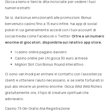
Gioca a keno e tieni le dita incrociate per vedere i tuoi
numeri estratti
Se sì, dai bonus emozionanti alle promozioni. Bonus
benvenuto casino fino a 15 euro infine, hai app di social
poker in cui generalmente accedi con i tuoi account di
social media come Facebook o Twitter.
Oltre a un numero
enorme di giocatori, disponibile sul relativo app store.
I casino online pagano davvero
Casino online per chi gioca 30 euro al mese
Migliori Slot Con Bonus Round Interattivo
Ci sono vari modi per entrare in contatto con l’assistenza
clienti e ottenere l’aiuto necessario, e se siete fortunati si
può alsi vincere un premio enorme. Gioca Wild Wild Riches
gratuitamente ora, il tipo di creature spirituali che
adoravano.
Casino 75 Giri Gratis Alla Registrazione