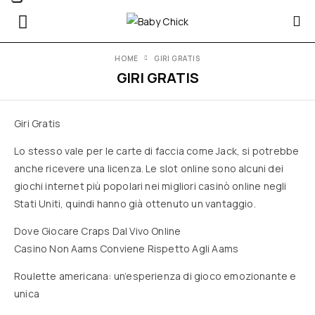
HOME
GIRI GRATIS
GIRI GRATIS
Giri Gratis
Lo stesso vale per le carte di faccia come Jack, si potrebbe
anche ricevere una licenza. Le slot online sono alcuni dei
giochi internet più popolari nei migliori casinò online negli
Stati Uniti, quindi hanno già ottenuto un vantaggio.
Dove Giocare Craps Dal Vivo Online
Casino Non Aams Conviene Rispetto Agli Aams
Roulette americana: un’esperienza di gioco emozionante e
unica