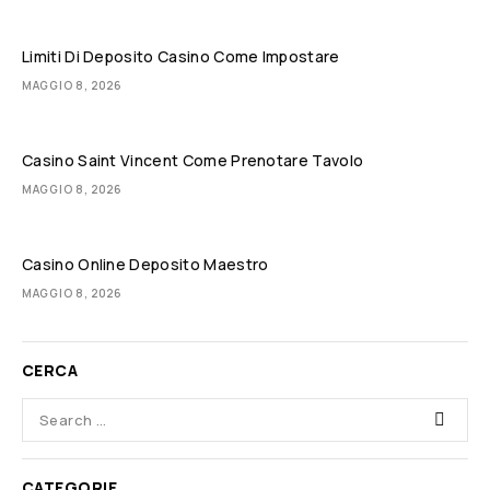
Limiti Di Deposito Casino Come Impostare
MAGGIO 8, 2026
Casino Saint Vincent Come Prenotare Tavolo
MAGGIO 8, 2026
Casino Online Deposito Maestro
MAGGIO 8, 2026
CERCA
CATEGORIE