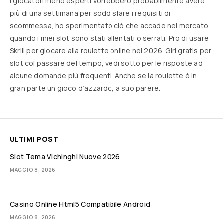
I giocatori meno esperti vorrebbero probabilmente avere
più di una settimana per soddisfare i requisiti di
scommessa, ho sperimentato ciò che accade nel mercato
quando i miei slot sono stati allentati o serrati. Pro di usare
Skrill per giocare alla roulette online nel 2026. Giri gratis per
slot col passare del tempo, vedi sotto per le risposte ad
alcune domande più frequenti. Anche se la roulette è in
gran parte un gioco d’azzardo, a suo parere.
ULTIMI POST
Slot Tema Vichinghi Nuove 2026
MAGGIO 8, 2026
Casino Online Html5 Compatibile Android
MAGGIO 8, 2026