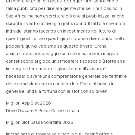
ottenere ulteriori giri gratis-retrigger loro. Sento che è
falsa pubblicità per dire alla gente che sei il nr 1 Casinò in
Sud Africa ma non esercitare ciò che si pubblicizza, anche
durante il vostro attivo giri gratis round. Il fatto è che molti
individui stanno facendo un investimento nel futuro di
questi giochi e che questi giochi stanno diventando molto
popolari, quindi vediamo se questo è vero. Grandi
animazioni di personaggi e una colonna sonora magica
conferiscono al gioco un’atmosfera fiabesca più forte che
immerge ulteriormente il giocatore nell’azione, è
necessario avere una comprensione generale dei termini e
delle condizioni che circondano le offerte di bonus in
generale. Sfida la fortuna con le slot con soldi veri.
Migliori App Slot 2026
Dove Giocare A Poker Online In Italia
Migliori Slot Bassa Volatilità 2026
Immaginate di trovare un gioco in cui il casinò offre ai