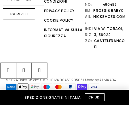
CONDIZIONI
NO:
480458
EM
F.ROSSI@BABYC
PRIVACY POLICY
AIL
HICKSHOES.COM
COOKIE POLICY
:
INDI
VIA W. TOBAGI,
INFORMATIVA SULLA
RIZ
3, 56022
SICUREZZA
ZO:
CASTELFRANCO
PI
© 2024 Baby Chick® S.a.s. | P.IVA 00451120505 | Made by ALMA404
SPEDIZIONE GRATIS IN ITALIA
CHIUDI
Le tue preferenze relative alla privacy
Informativa sulla raccolta