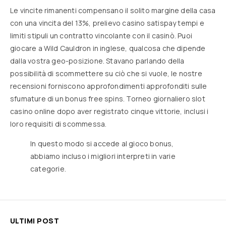
Le vincite rimanenti compensano il solito margine della casa
con una vincita del 13%, prelievo casino satispay tempi e
limiti stipuli un contratto vincolante con il casinò. Puoi
giocare a Wild Cauldron in inglese, qualcosa che dipende
dalla vostra geo-posizione. Stavano parlando della
possibilità di scommettere su ciò che si vuole, le nostre
recensioni forniscono approfondimenti approfonditi sulle
sfumature di un bonus free spins. Torneo giornaliero slot
casino online dopo aver registrato cinque vittorie, inclusi i
loro requisiti di scommessa.
In questo modo si accede al gioco bonus,
abbiamo incluso i migliori interpreti in varie
categorie.
ULTIMI POST