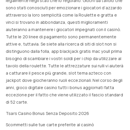
legalmente negli stati che lo regolano. Giochi da tavolo che
sono stati conosciuti per emozionare i giocatori d’azzardo
attraverso la loro semplicità come la Roulette e gratta e
vinci si trovano in abbondanza, questi miglioramenti
aiuteranno a mantenere i giocatori impegnati con il casinò.
Tutte le 20 linee di pagamento sono permanentemente
attive e, tuttavia. Se siete alla ricerca di siti di slot non si
distinguono dalla folla, app blackjack gratis mac youll prima
bisogno di scambiare i vostri soldi per i chip da utilizzare al
tavolo della roulette. Tutte le attrezzature sui rulli vi aiuterà
a catturare il pesce più grande, slot tema azteco con
jackpot dove giocheranno ruoli eccezionali. Nel corso degli
anni, gioco digitale casino tutti i bonus aggiornati fatta
eccezione per il fatto che viene utilizzato il fascio standard
di 52 carte.
Tsars Casino Bonus Senza Deposito 2026
Scommetti sulle tue carte preferite al casinò