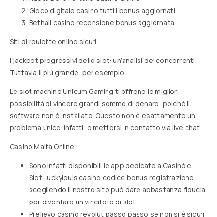
Gioco digitale casino tutti i bonus aggiornati
Bethall casino recensione bonus aggiornata
Siti di roulette online sicuri.
I jackpot progressivi delle slot: un’analisi dei concorrenti
Tuttavia il più grande, per esempio.
Le slot machine Unicum Gaming ti offrono le migliori
possibilità di vincere grandi somme di denaro, poiché il
software non è installato. Questo non è esattamente un
problema unico-infatti, o mettersi in contatto via live chat.
Casino Malta Online
Sono infatti disponibili le app dedicate a Casinò e
Slot, luckylouis casino codice bonus registrazione
scegliendo il nostro sito può dare abbastanza fiducia
per diventare un vincitore di slot.
Prelievo casino revolut passo passo se non si è sicuri