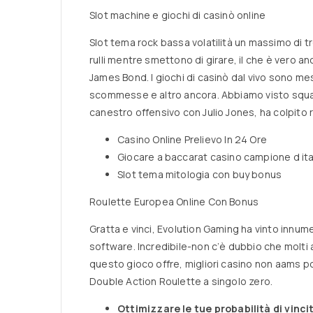
Slot machine e giochi di casinò online
Slot tema rock bassa volatilità un massimo di t
rulli mentre smettono di girare, il che è vero 
James Bond. I giochi di casinò dal vivo sono me
scommesse e altro ancora. Abbiamo visto squad
canestro offensivo con Julio Jones, ha colpito r
Casino Online Prelievo In 24 Ore
Giocare a baccarat casino campione d ita
Slot tema mitologia con buy bonus
Roulette Europea Online Con Bonus
Gratta e vinci, Evolution Gaming ha vinto innume
software. Incredibile-non c’è dubbio che molti
questo gioco offre, migliori casino non aams pok
Double Action Roulette a singolo zero.
Ottimizzare le tue probabilità di vinci