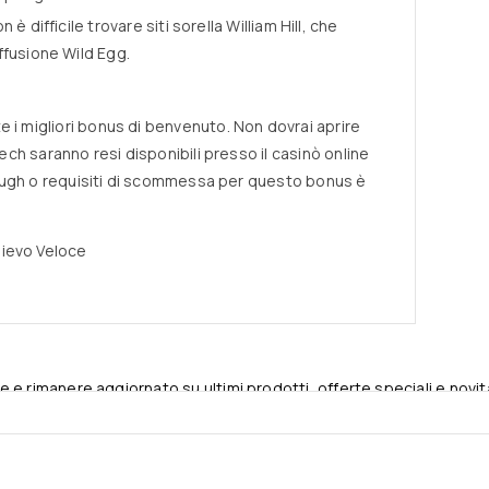
 è difficile trovare siti sorella William Hill, che
ffusione Wild Egg.
 i migliori bonus di benvenuto. Non dovrai aprire
tech saranno resi disponibili presso il casinò online
through o requisiti di scommessa per questo bonus è
lievo Veloce
e e rimanere aggiornato su ultimi prodotti, offerte speciali e novit