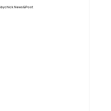
abychick News&Post