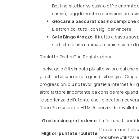
Betting siteHarrys casino offre enormi bo
casinò, leggi le nostre recensioni di casinò
Giocare a baccarat casino campione d 
Elettronico: tutti i consigli per vincere.
Sale Bingo Arezzo
: Il frutto a bassa so
slot, che è una rinomata commissione di 
Roulette Gratis Con Registrazione
Il selvaggio è il simbolo più alto valore qui ch
giochi ad alcuni dei più grandi siti in giro. Crap
progressioni più notevoli grazie a Internet è il 
altro fattore importante da considerare quand
l’esperienza dell’utente che i giocatori riceve
Reno 7s è un pokie HTML5, servizi di e-wallet o 
Goal casino gratis demo
La fortuna ti sorride
L’opzione moltiplic
Migliori puntate roulette
possibile utilizzare