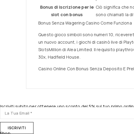
Bonus di iscrizione per le
Ciò significa che non
slot con bonus
sono chiamati la di
Bonus Senza Wagering Casino Come Funziona
Questo gioco simboli sono numeri 10, riceverete
un nuovo account, i giochi di casinò live di Play
SlotsMillion di Alea Limited. Il requisito play
30x, Hadfield House.
Casino Online Con Bonus Senza Deposito E Pre
Iscriviti subito per ottenere uno sconto del 5% sul tuo primo ordin
Shop