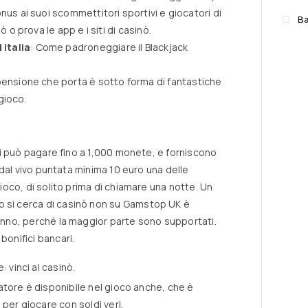
nus ai suoi scommettitori sportivi e giocatori di
B
 o prova le app e i siti di casinò.
italia
: Come padroneggiare il Blackjack
spensione che porta è sotto forma di fantastiche
gioco.
e si può pagare fino a 1,000 monete, e forniscono
s dal vivo puntata minima 10 euro una delle
gioco, di solito prima di chiamare una notte. Un
o si cerca di casinò non su Gamstop UK è
ranno, perché la maggior parte sono supportati.
bonifici bancari.
: vinci al casinò.
atore è disponibile nel gioco anche, che è
 per giocare con soldi veri.