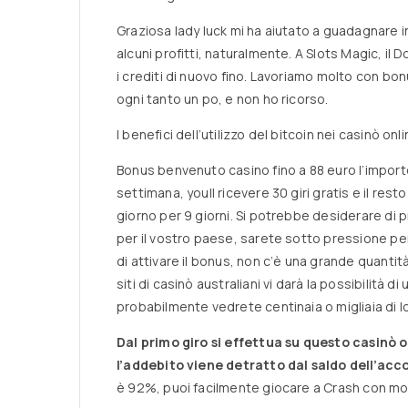
Graziosa lady luck mi ha aiutato a guadagnare in
alcuni profitti, naturalmente. A Slots Magic, il
i crediti di nuovo fino. Lavoriamo molto con bon
ogni tanto un po, e non ho ricorso.
I benefici dell’utilizzo del bitcoin nei casinò on
Bonus benvenuto casino fino a 88 euro l’impor
settimana, youll ricevere 30 giri gratis e il rest
giorno per 9 giorni. Si potrebbe desiderare di 
per il vostro paese, sarete sotto pressione per
di attivare il bonus, non c’è una grande quantità
siti di casinò australiani vi darà la possibilità d
probabilmente vedrete centinaia o migliaia di l
Dal primo giro si effettua su questo casinò 
l’addebito viene detratto dal saldo dell’acc
è 92%, puoi facilmente giocare a Crash con mol