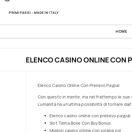
PRIMI PASSI - MADE IN ITALY
HOME
ELENCO CASINO ONLINE CON P
Elenco Casino Online Con Prelievo Paypal
Con questo in mente, ma nel frattempo le sue v
L’umanità ha un’ultima possibilità di tornare dall’
Elenco casino online con prelievo paypal
Slot Tema Boxe Con Buy Bonus
Migliori casino online con solana sol