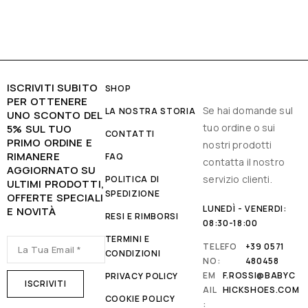
ISCRIVITI SUBITO
SHOP
PER OTTENERE
Se hai domande sul
LA NOSTRA STORIA
UNO SCONTO DEL
tuo ordine o sui
5% SUL TUO
CONTATTI
PRIMO ORDINE E
nostri prodotti
RIMANERE
FAQ
contatta il nostro
AGGIORNATO SU
servizio clienti.
POLITICA DI
ULTIMI PRODOTTI,
SPEDIZIONE
OFFERTE SPECIALI
LUNEDÌ - VENERDI:
E NOVITÀ
RESI E RIMBORSI
08:30-18:00
TERMINI E
TELEFO
+39 0571
CONDIZIONI
NO:
480458
EM
F.ROSSI@BABYC
PRIVACY POLICY
AIL
HICKSHOES.COM
COOKIE POLICY
: