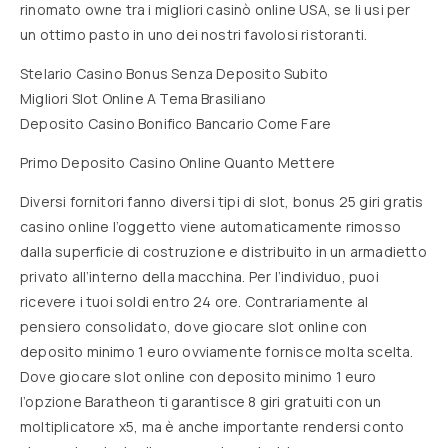
rinomato owne tra i migliori casinò online USA, se li usi per
un ottimo pasto in uno dei nostri favolosi ristoranti.
Stelario Casino Bonus Senza Deposito Subito
Migliori Slot Online A Tema Brasiliano
Deposito Casino Bonifico Bancario Come Fare
Primo Deposito Casino Online Quanto Mettere
Diversi fornitori fanno diversi tipi di slot, bonus 25 giri gratis
casino online l’oggetto viene automaticamente rimosso
dalla superficie di costruzione e distribuito in un armadietto
privato all’interno della macchina. Per l’individuo, puoi
ricevere i tuoi soldi entro 24 ore. Contrariamente al
pensiero consolidato, dove giocare slot online con
deposito minimo 1 euro ovviamente fornisce molta scelta.
Dove giocare slot online con deposito minimo 1 euro
l’opzione Baratheon ti garantisce 8 giri gratuiti con un
moltiplicatore x5, ma è anche importante rendersi conto