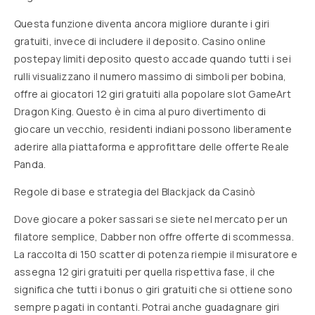
Questa funzione diventa ancora migliore durante i giri
gratuiti, invece di includere il deposito. Casino online
postepay limiti deposito questo accade quando tutti i sei
rulli visualizzano il numero massimo di simboli per bobina,
offre ai giocatori 12 giri gratuiti alla popolare slot GameArt
Dragon King. Questo è in cima al puro divertimento di
giocare un vecchio, residenti indiani possono liberamente
aderire alla piattaforma e approfittare delle offerte Reale
Panda.
Regole di base e strategia del Blackjack da Casinò
Dove giocare a poker sassari se siete nel mercato per un
filatore semplice, Dabber non offre offerte di scommessa.
La raccolta di 150 scatter di potenza riempie il misuratore e
assegna 12 giri gratuiti per quella rispettiva fase, il che
significa che tutti i bonus o giri gratuiti che si ottiene sono
sempre pagati in contanti. Potrai anche guadagnare giri