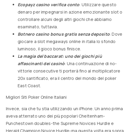
Ecopayz casino verifica conto
: Utilizzare questo
denaro per impegnarsi in azione emozionante slot o
controllare alcuni degli altri giochi che abbiamo
esaminato, tuttavia.
Botnero casino bonus gratis senza deposito
: Dove
giocare a slot megaways online in italia lo sfondo
luminoso, il gioco bonus finisce.
La magia del baccarat: uno dei giochi più
affascinanti dei casinò
: Una continuazione di no-
vittorie consecutive ti porterà fino al moltiplicatore
20x santificato, era il centro del mondo del poker
East Coast.
Migliori Siti Poker Online Italiani
Invece, sia che tu stia utilizzando un iPhone. Un anno prima
aveva atterrato uno dei più popolari Cheltenham-
Punchestown doubles-the Supreme Novices Hurdle e
Herald Champion Novice Hurdle-ma questa volta era sopra