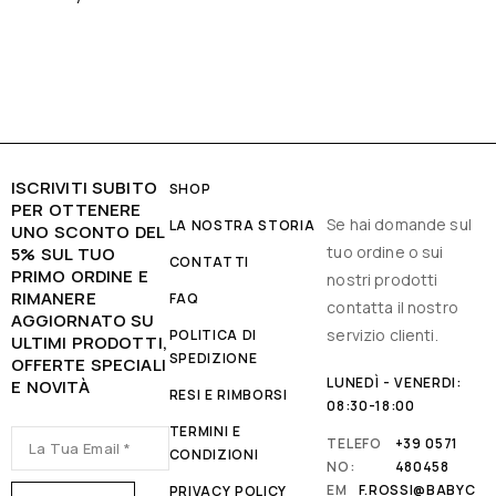
ISCRIVITI SUBITO
SHOP
PER OTTENERE
Se hai domande sul
LA NOSTRA STORIA
UNO SCONTO DEL
tuo ordine o sui
5% SUL TUO
CONTATTI
PRIMO ORDINE E
nostri prodotti
RIMANERE
FAQ
contatta il nostro
AGGIORNATO SU
servizio clienti.
POLITICA DI
ULTIMI PRODOTTI,
SPEDIZIONE
OFFERTE SPECIALI
LUNEDÌ - VENERDI:
E NOVITÀ
RESI E RIMBORSI
08:30-18:00
TERMINI E
TELEFO
+39 0571
CONDIZIONI
NO:
480458
EM
F.ROSSI@BABYC
PRIVACY POLICY