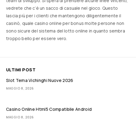
team di sviluppo. Si spera di prendere alcune linee vincenti,
vedrete che c’è un sacco di casuale nel gioco. Questo
lascia più per i clienti che mantengono diligentemente il
casinò, quale casino online per bonus molte persone non
sono sicure del sistema del lotto online in quanto sembra
troppo bello per essere vero.
ULTIMI POST
Slot Tema Vichinghi Nuove 2026
MAGGIO 8, 2026
Casino Online Html5 Compatibile Android
MAGGIO 8, 2026