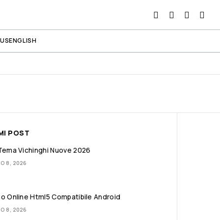
ENGLISH
MI POST
Tema Vichinghi Nuove 2026
O 8, 2026
o Online Html5 Compatibile Android
O 8, 2026