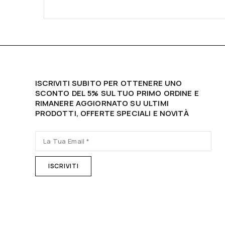
ISCRIVITI SUBITO PER OTTENERE UNO
SCONTO DEL 5% SUL TUO PRIMO ORDINE E
RIMANERE AGGIORNATO SU ULTIMI
PRODOTTI, OFFERTE SPECIALI E NOVITÀ