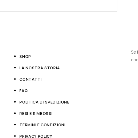
Se 
SHOP
con
LA NOSTRA STORIA
CONTATTI
FAQ
POLITICA DI SPEDIZIONE
RESI E RIMBORSI
TERMINI E CONDIZIONI
PRIVACY POLICY