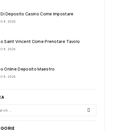
i Di Deposito Casino Come Impostare
O 8, 2026
no Saint Vincent Come Prenotare Tavolo
O 8, 2026
no Online Deposito Maestro
O 8, 2026
CA
EGORIE